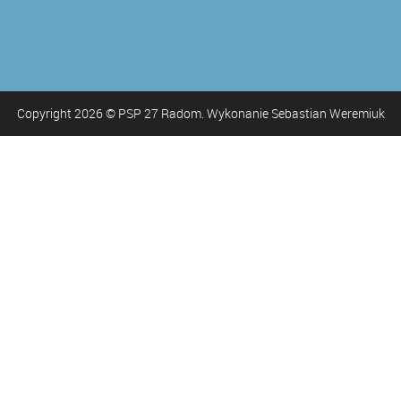
Copyright
2026
© PSP 27 Radom. Wykonanie Sebastian Weremiuk