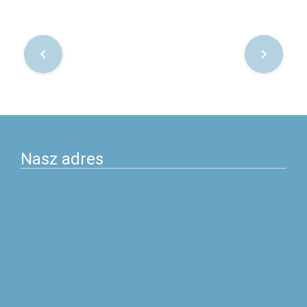
Nawigacja
po
postach
Nasz adres