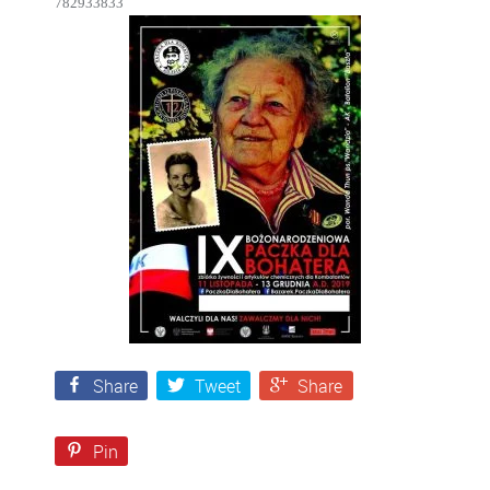
782933833
Share
Tweet
Share
Pin