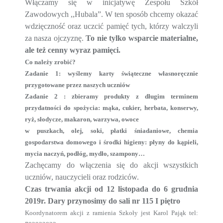
Włączamy się w inicjatywę Zespołu Szkół
Zawodowych ,,Hubala”. W ten sposób chcemy okazać
wdzięczność oraz uczcić pamięć tych, którzy walczyli
za nasza ojczyznę.
To nie tylko wsparcie materialne,
ale też cenny wyraz pamięci.
Co należy zrobić?
Zadanie 1: wy
ślemy
karty świąteczne własnoręcznie
przygotowane przez naszych uczniów
Zadanie 2 : zbieramy produkty z długim terminem
przydatności do spożycia: mąka, cukier, herbata, konserwy,
ryż, słodycze, makaron, warzywa, owoce
w puszkach, olej, soki, płatki śniadaniowe, chemia
gospodarstwa domowego i środki higieny: płyny do kąpieli,
mycia naczyń, podłóg, mydło, szampony…
Zachęcamy do włączenia się do akcji wszystkich
uczniów, nauczycieli
oraz
rodziców.
Czas trwania akcji od 12 listopada do 6 grudnia
2019r. Dary przynosimy do
s
ali nr 115 I piętro
Koordynatorem akcji z ramienia Szkoły jest Karol Pająk tel: