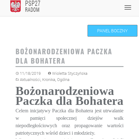
Skip
Toggl
to
navig
content
PANEL BOCZNY
BOŻONARODZENIOWA PACZKA
DLA BOHATERA
11/18/2019
Wioletta Styczyńska
,
,
Aktualności
Kronika
Ogólna
Bożonarodzeniowa
Paczka dla Bohatera
Celem inicjatywy Paczka dla Bohatera jest utrwalanie
w pamięci społecznej dziejów walk
niepodległościowych oraz propagowanie wartości
patriotycznych wśród dzieci i młodzieży.