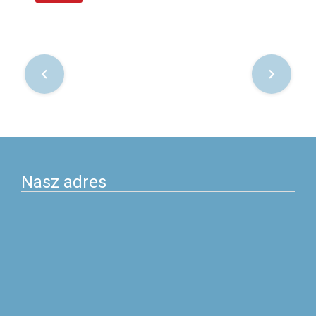
Nawigacja
po
postach
Nasz adres