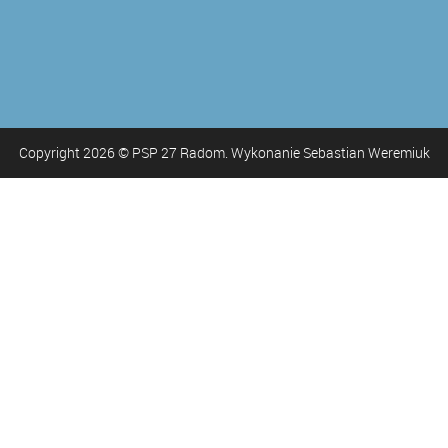
Copyright
2026
© PSP 27 Radom. Wykonanie Sebastian Weremiuk