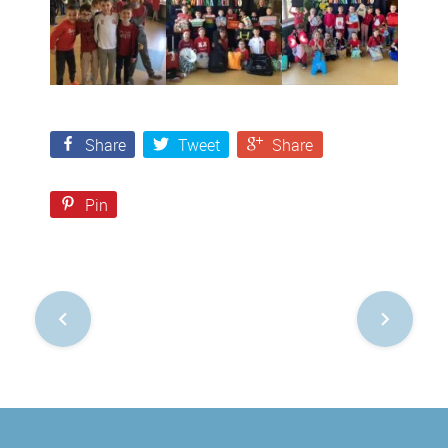
Share
Tweet
Share
Pin
Nawigacja
po
postach