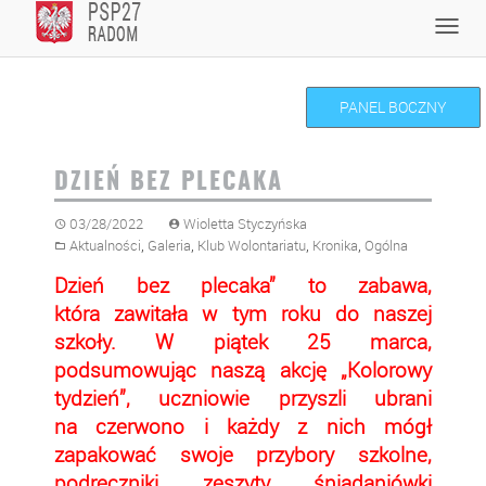
Skip
Toggl
to
navig
content
PANEL BOCZNY
DZIEŃ BEZ PLECAKA
03/28/2022
Wioletta Styczyńska
,
,
,
,
Aktualności
Galeria
Klub Wolontariatu
Kronika
Ogólna
Dzień bez plecaka” to zabawa,
która zawitała w tym roku do naszej
szkoły. W piątek 25 marca,
podsumowując naszą akcję „Kolorowy
tydzień”, uczniowie przyszli ubrani
na czerwono i każdy z nich mógł
zapakować swoje przybory szkolne,
podręczniki, zeszyty, śniadaniówki