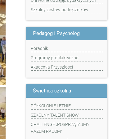
Dni wolne od zajęć dydaktycznych
Szkolny zestaw podręczników
Pedagog i Psycholog
Poradnik
Programy profilaktyczne
Akademia Przyszłości
Świetlica szkolna
PÓŁKOLONIE LETNIE
SZKOLNY TALENT SHOW
CHALLENGE „POSPRZĄTAJMY
RAZEM RADOM”