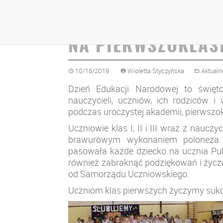
DZIEŃ EDUKACJI N
NA PIERWSZOKLAS
10/16/2019
Wioletta Styczyńska
Aktualn
Dzień Edukacji Narodowej to święt
nauczycieli, uczniów, ich rodziców i
podczas uroczystej akademii, pierwszok
Uczniowie klas I, II i III wraz z naucz
brawurowym wykonaniem poloneza. Na
pasowała każde dziecko na ucznia Pu
również zabraknąć podziękowań i życze
od Samorządu Uczniowskiego.
Uczniom klas pierwszych życzymy sukce