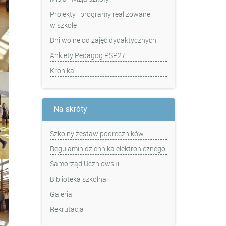
Projekty i programy realizowane
w szkole
Dni wolne od zajęć dydaktycznych
Ankiety Pedagog PSP27
Kronika
Na skróty
Szkolny zestaw podręczników
Regulamin dziennika elektronicznego
Samorząd Uczniowski
Biblioteka szkolna
Galeria
Rekrutacja