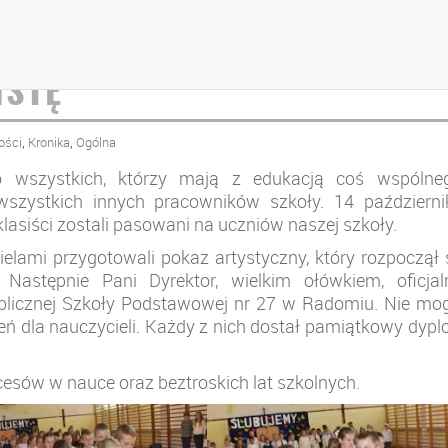
ARODOWEJ I PASOWANIE
ISTĘ
,
,
ości
Kronika
Ogólna
o wszystkich, którzy mają z edukacją coś wspólneg
 wszystkich innych pracowników szkoły. 14 październi
lasiści zostali pasowani na uczniów naszej szkoły.
ycielami przygotowali pokaz artystyczny, który rozpoczął 
stępnie Pani Dyrektor, wielkim ołówkiem, oficjal
blicznej Szkoły Podstawowej nr 27 w Radomiu. Nie mo
ń dla nauczycieli. Każdy z nich dostał pamiątkowy dyp
sów w nauce oraz beztroskich lat szkolnych.