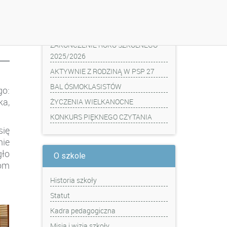
Z ostatniej chwili
ZAKOŃCZENIE ROKU SZKOLNEGO
2025/2026
AKTYWNIE Z RODZINĄ W PSP 27
BAL ÓSMOKLASISTÓW
o:
ka,
ŻYCZENIA WIELKANOCNE
KONKURS PIĘKNEGO CZYTANIA
się
nie
gło
O szkole
lom
Historia szkoły
Statut
Kadra pedagogiczna
Misja i wizja szkoły