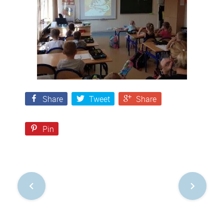
Share
Tweet
Share
Pin
Nawigacja
po