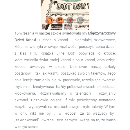
15 września w naszej szkole świętowaliśmy
Międzynarodowy
Dzień Kropki
. Historia o Vashti – nieśmiałej dziewczynce,
która nie wierzyła w swoje możliwości, poruszyła serca dzieci
z klas I-III. Książka „The Dot” opowiada o kropce,
która zmieniła świat małej Vashti, albo o Vashti, która dzięki
kropce, uwierzyła w siebie. Uczniowie naszej szkoły
postanowili, tak jak Vashti, poszukać swoich talentów. Tego
dnia lekcje zamieniły się w pracownie, rozwijające twórcze
myślenie i kreatywność. Każdy próbował swoich sił podczas
kropkowania. Rozmawialiśmy o talentach i rozwijaniu
skrzydeł. Uczniowie oglądali filmik poświęcony bohaterce
książki i wypisywali na kropkach swoje ukryte talenty. W tym
w dniu nikt nie był „ w kropce”, za to wszyscy byli
„zakropkowani”. Zwracali tym samym uwagę na to, że warto
wierzyć siebie.