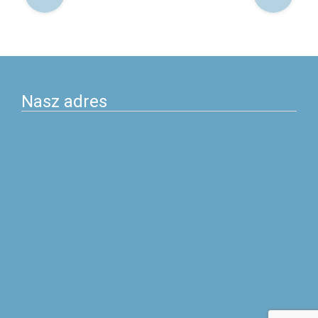
po
postach
Nasz adres