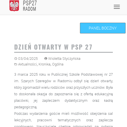
Skip
Toggl
to
navig
content
PANEL BOCZNY
DZIEŃ OTWARTY W PSP 27
03/04/2025
Wioletta Styczyńska
,
,
Aktualności
Kronika
Ogólna
3 marca 2025 roku w Publicznej Szkole Podstawowej nr 27
im. Szarych Szeregów w Radomiu odbył się dzień otwarty,
który zgromadził wielu rodziców oraz przyszłych uczniów. Była
to doskonała okazja do zapoznania się z ofertą edukacyjną
placówki, jej zapleczem dydaktycznym oraz kadrą
pedagogiczną.
Podczas wydarzenia goście mieli możliwość obejrzenia sal
lekcyjnych, pracowni tematycznych oraz zaplecza
sportowego. Nauczyciele chętnie odpowiadali na pytania