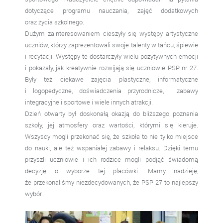
dotyczące programu nauczania, zajęć dodatkowych
oraz życia szkolnego.
Dużym zainteresowaniem cieszyły się występy artystyczne
uczniów, którzy zaprezentowali swoje talenty w tańcu, śpiewie
i recytacji. Występy te dostarczyły wielu pozytywnych emocji
i pokazały, jak kreatywnie rozwijają się uczniowie PSP nr 27.
Były też ciekawe zajęcia plastyczne, informatyczne
i logopedyczne, doświadczenia przyrodnicze, zabawy
integracyjne i sportowe i wiele innych atrakcji.
Dzień otwarty był doskonałą okazją do bliższego poznania
szkoły, jej atmosfery oraz wartości, którymi się kieruje.
Wszyscy mogli przekonać się, że szkoła to nie tylko miejsce
do nauki, ale też wspaniałej zabawy i relaksu. Dzięki temu
przyszli uczniowie i ich rodzice mogli podjąć świadomą
decyzję o wyborze tej placówki. Mamy nadzieję,
że przekonaliśmy niezdecydowanych, że PSP 27 to najlepszy
wybór.