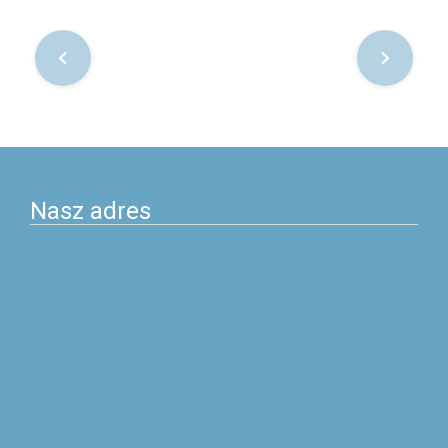
Nawigacja
po
postach
Nasz adres