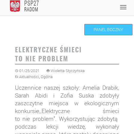
Skip
Toggl
to
navig
content
PANEL BOCZNY
ELEKTRYCZNE ŚMIECI
TO NIE PROBLEM
01/25/2021
Wioletta Styczyńska
,
Aktualności
Ogólna
Uczennice naszej szkoły: Amelia Drabik,
Sarah Abidi i Zofia Suska zdobyły
zaszczytne miejsca w ekologicznym
konkursie,,Elektryczne śmieci
to nie problem’’. Wykorzystując zdobytą
podczas lekcji
wiedzę
, wykonały