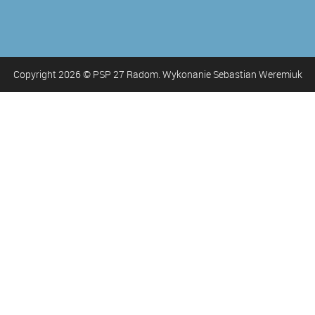
Copyright
2026
© PSP 27 Radom. Wykonanie Sebastian Weremiuk