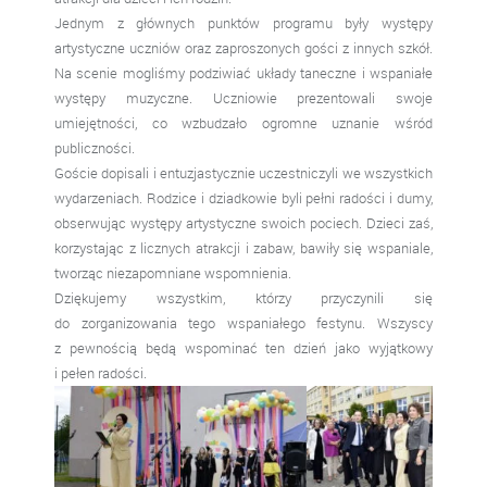
Jednym z głównych punktów programu były występy
artystyczne uczniów oraz zaproszonych gości z innych szkół.
Na scenie mogliśmy podziwiać układy taneczne i wspaniałe
występy muzyczne. Uczniowie prezentowali swoje
umiejętności, co wzbudzało ogromne uznanie wśród
publiczności.
Goście dopisali i entuzjastycznie uczestniczyli we wszystkich
wydarzeniach. Rodzice i dziadkowie byli pełni radości i dumy,
obserwując występy artystyczne swoich pociech. Dzieci zaś,
korzystając z licznych atrakcji i zabaw, bawiły się wspaniale,
tworząc niezapomniane wspomnienia.
Dziękujemy wszystkim, którzy przyczynili się
do zorganizowania tego wspaniałego festynu. Wszyscy
z pewnością będą wspominać ten dzień jako wyjątkowy
i pełen radości.