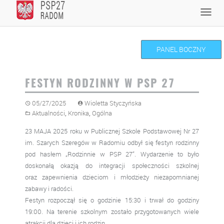
Skip
Toggl
to
navig
content
PANEL BOCZNY
FESTYN RODZINNY W PSP 27
05/27/2025
Wioletta Styczyńska
,
,
Aktualności
Kronika
Ogólna
23 MAJA 2025 roku w Publicznej Szkole Podstawowej Nr 27
im. Szarych Szeregów w Radomiu odbył się festyn rodzinny
pod hasłem „Rodzinnie w PSP 27”. Wydarzenie to było
doskonałą okazją do integracji społeczności szkolnej
oraz zapewnienia dzieciom i młodzieży niezapomnianej
zabawy i radości.
Festyn rozpoczął się o godzinie 15:30 i trwał do godziny
19:00. Na terenie szkolnym zostało przygotowanych wiele
atrakcji dla dzieci i ich rodzin.