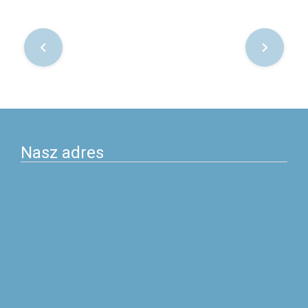
Nawigacja
po
postach
Nasz adres