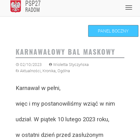
Skip
Toggl
to
navig
content
PANEL BOCZNY
KARNAWAŁOWY BAL MASKOWY
02/10/2023
Wioletta Styczyńska
,
,
Aktualności
Kronika
Ogólna
Karnawał w pełni,
więc i my postanowiliśmy wziąć w nim
udział. W piątek 10 lutego 2023 roku,
w ostatni dzień przed zasłużonym