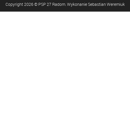
Copyright
2026
© PSP 27 Radom. Wykonanie Sebastian Weremiuk