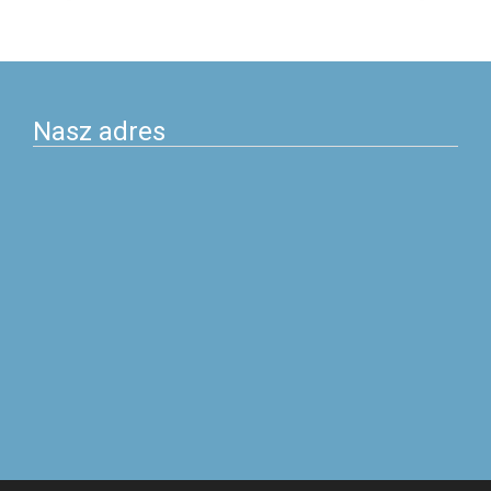
po
postach
Nasz adres