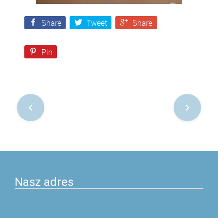
Share
Tweet
Share
Pin
Nawigacja
po
postach
Nasz adres