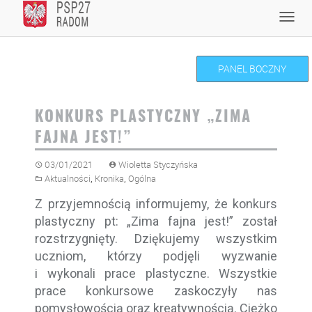
Skip
Toggl
to
navig
content
PANEL BOCZNY
KONKURS PLASTYCZNY „ZIMA
FAJNA JEST!”
03/01/2021
Wioletta Styczyńska
,
,
Aktualności
Kronika
Ogólna
Z przyjemnością informujemy, że konkurs
plastyczny pt: „Zima fajna jest!” został
rozstrzygnięty. Dziękujemy wszystkim
uczniom, którzy podjęli wyzwanie
i wykonali prace plastyczne. Wszystkie
prace konkursowe zaskoczyły nas
pomysłowością oraz kreatywnością. Ciężko