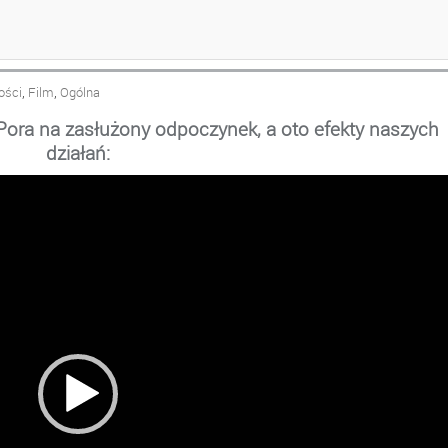
– KLASA 2A
,
,
ości
Film
Ogólna
Pora na zasłużony odpoczynek, a oto efekty naszych
działań: