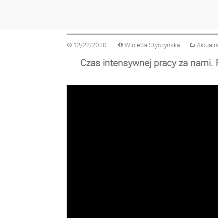
NASZE DZIAŁANIA 
12/22/2020
Wioletta Styczyńska
Aktualn
Czas intensywnej pracy za nami. 
Odtwarzacz
video