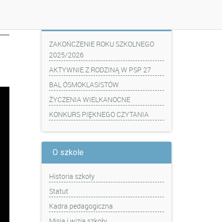
Z ostatniej chwili
ZAKOŃCZENIE ROKU SZKOLNEGO
2025/2026
AKTYWNIE Z RODZINĄ W PSP 27
BAL ÓSMOKLASISTÓW
ŻYCZENIA WIELKANOCNE
KONKURS PIĘKNEGO CZYTANIA
O szkole
Historia szkoły
Statut
Kadra pedagogiczna
Misja i wizja szkoły