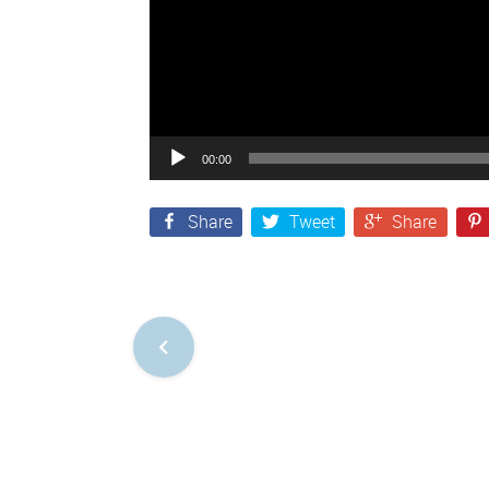
00:00
Share
Tweet
Share
Nawigacja
po
postach