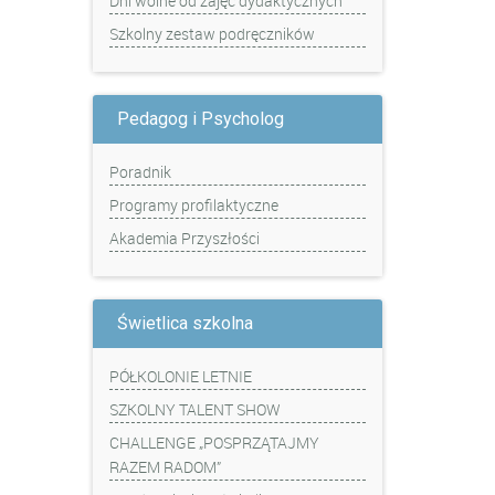
Dni wolne od zajęć dydaktycznych
Szkolny zestaw podręczników
Pedagog i Psycholog
Poradnik
Programy profilaktyczne
Akademia Przyszłości
Świetlica szkolna
PÓŁKOLONIE LETNIE
SZKOLNY TALENT SHOW
CHALLENGE „POSPRZĄTAJMY
RAZEM RADOM”