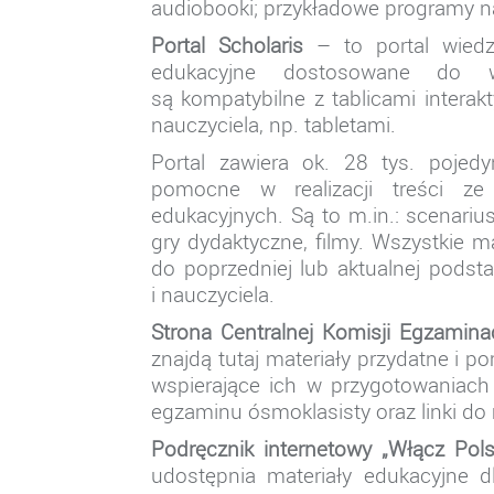
audiobooki; przykładowe programy na
Portal Scholaris
– to portal wiedzy
edukacyjne dostosowane do ws
są kompatybilne z tablicami intera
nauczyciela, np. tabletami.
Portal zawiera ok. 28 tys. pojed
pomocne w realizacji treści ze
edukacyjnych. Są to m.in.: scenariusz
gry dydaktyczne, filmy. Wszystkie m
do poprzedniej lub aktualnej pod
i nauczyciela.
Strona Centralnej Komisji Egzamina
znajdą tutaj materiały przydatne i 
wspierające ich w przygotowaniach
egzaminu ósmoklasisty oraz linki do
Podręcznik internetowy „Włącz Pols
udostępnia materiały edukacyjne d