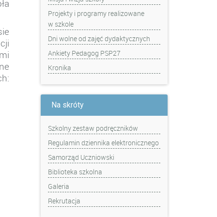
ła
Projekty i programy realizowane
w szkole
ie
Dni wolne od zajęć dydaktycznych
ji
ami
Ankiety Pedagog PSP27
ne
Kronika
h:
Na skróty
Szkolny zestaw podręczników
Regulamin dziennika elektronicznego
Samorząd Uczniowski
Biblioteka szkolna
Galeria
Rekrutacja