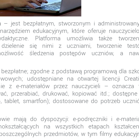
a
– jest bezpłatnym, stworzonym i administrowan
 narzędziem edukacyjnym, które oferuje nauczyciel
aktyczne. Platforma umożliwia także tworzeni
dzielenie się nimi z uczniami, tworzenie test
możliwość śledzenia postępów uczniów, a naw
ą: bezpłatne; zgodne z podstawą programową dla szk
owych; udostępniane na otwartej licencji Creati
e z e-materiałów przez nauczycieli – oznacza t
ć, przerabiać, drukować, kopiować itd.; dostępne
, tablet, smartfon); dostosowane do potrzeb uczn
wie mają do dyspozycji: e-podręczniki i e-materi
okształcących na wszystkich etapach kształceni
oszczególnych przedmiotów, w tym filmy edukacyjn