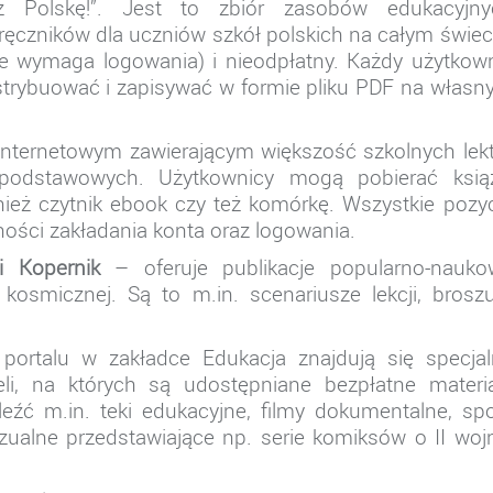
cz Polskę!”. Jest to zbiór zasobów edukacyjny
ęczników dla uczniów szkół polskich na całym świec
e wymaga logowania) i nieodpłatny. Każdy użytkow
strybuować i zapisywać w formie pliku PDF na włas
 internetowym zawierającym większość szkolnych lek
podstawowych. Użytkownicy mogą pobierać książ
ież czytnik ebook czy też komórkę. Wszystkie pozy
ności zakładania konta oraz logowania.
i Kopernik
– oferuje publikacje popularno-nauko
kosmicznej. Są to m.in. scenariusze lekcji, brosz
ortalu w zakładce Edukacja znajdują się specjal
li, na których są udostępniane bezpłatne materia
źć m.in. teki edukacyjne, filmy dokumentalne, sp
izualne przedstawiające np. serie komiksów o II woj