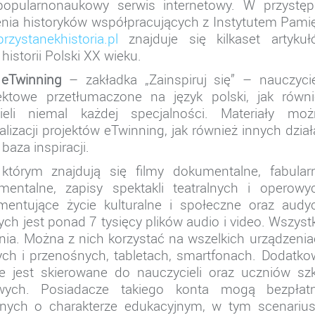
pularnonaukowy serwis internetowy. W przystęp
lenia historyków współpracujących z Instytutem Pami
przystanekhistoria.pl
znajduje się kilkaset artyku
storii Polski XX wieku.
 eTwinning
– zakładka „Zainspiruj się” – nauczyci
ektowe przetłumaczone na język polski, jak równi
eli niemal każdej specjalności. Materiały moż
izacji projektów eTwinning, jak również innych dzia
baza inspiracji.
tórym znajdują się filmy dokumentalne, fabularn
mentalne, zapisy spektakli teatralnych i operowy
umentujące życie kulturalne i społeczne oraz audy
ch jest ponad 7 tysięcy plików audio i video. Wszyst
nia. Można z nich korzystać na wszelkich urządzeni
ch i przenośnych, tabletach, smartfonach. Dodatk
e jest skierowane do nauczycieli oraz uczniów szk
ych. Posiadacze takiego konta mogą bezpłatn
lnych o charakterze edukacyjnym, w tym scenarius