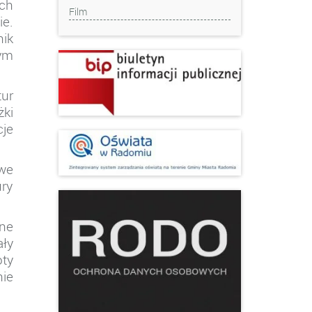
ch
Film
ie.
nik
nym
tur
ki
cje
we
ury
ne
ły
oty
nie