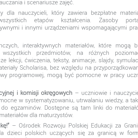
uczania i scenariusze zajęć.
 dla nauczycieli, który zawiera bezpłatne materia
zystkich etapów kształcenia. Zasoby porta
ktywnymi i innymi urządzeniami wspomagającymi pr
ynczych, interaktywnych materiałów, które mogą b
 wszystkich przedmiotów, na różnych pozioma
e lekcji, ćwiczenia, teksty, animacje, slajdy, symulac
ateriały Scholarisa, bez względu na przyporządkowa
stawy programowej, mogą być pomocne w pracy uczn
cyjnej i komisji okręgowych
– uczniowie i nauczycie
pomocne w systematyzowaniu, utrwalaniu wiedzy, a ta
 do egzaminów. Dostępne są tam linki do materiał
 materiałów dla maturzystów.
kę!”
– Ośrodek Rozwoju Polskiej Edukacji za Grani
la dzieci polskich uczących się za granicą w form