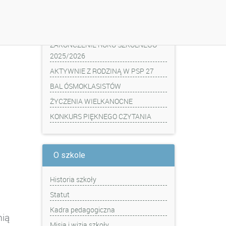
Z ostatniej chwili
ZAKOŃCZENIE ROKU SZKOLNEGO
2025/2026
AKTYWNIE Z RODZINĄ W PSP 27
BAL ÓSMOKLASISTÓW
ŻYCZENIA WIELKANOCNE
KONKURS PIĘKNEGO CZYTANIA
O szkole
Historia szkoły
Statut
Kadra pedagogiczna
ią
Misja i wizja szkoły