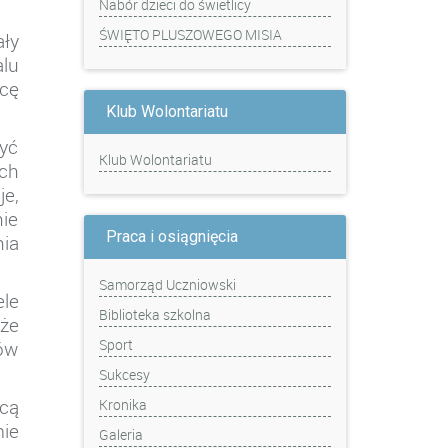
Nabór dzieci do świetlicy
ŚWIĘTO PLUSZOWEGO MISIA
ły
lu
acę
Klub Wolontariatu
yć
Klub Wolontariatu
ch
je,
nie
Praca i osiągnięcia
ia
Samorząd Uczniowski
le
Biblioteka szkolna
kże
Sport
ów
Sukcesy
cą
Kronika
ie
Galeria