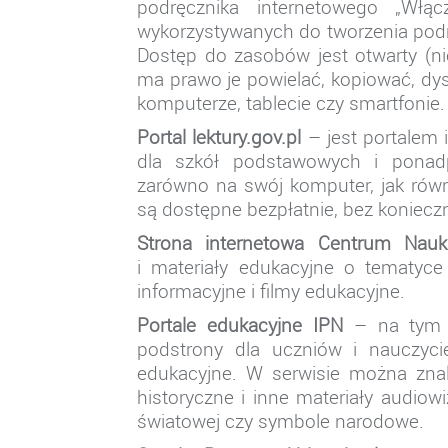
podręcznika internetowego „Włą
wykorzystywanych do tworzenia podr
Dostęp do zasobów jest otwarty (ni
ma prawo je powielać, kopiować, dy
komputerze, tablecie czy smartfonie.
Portal lektury.gov.pl
– jest portalem
dla szkół podstawowych i ponad
zarówno na swój komputer, jak równ
są dostępne bezpłatnie, bez koniecz
Strona internetowa Centrum Nauk
i materiały edukacyjne o tematyce 
informacyjne i filmy edukacyjne.
Portale edukacyjne IPN
– na tym p
podstrony dla uczniów i nauczycie
edukacyjne. W serwisie można znale
historyczne i inne materiały audiow
światowej czy symbole narodowe.