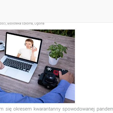
PORADNIK
,
,
ości
Biblioteka szkolna
Ogólna
ię okresem kwarantanny spowodowanej pandem