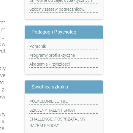
Dni wolne od zajęć dydaktycznych
Szkolny zestaw podręczników
ym
om
Pedagog i Psycholog
e,
ów
Poradnik
et
Programy profilaktyczne
Akademia Przyszłości
oły
ve
o,
Świetlica szkolna
 z
iów
PÓŁKOLONIE LETNIE
SZKOLNY TALENT SHOW
ały
CHALLENGE „POSPRZĄTAJMY
a;
RAZEM RADOM”
e,