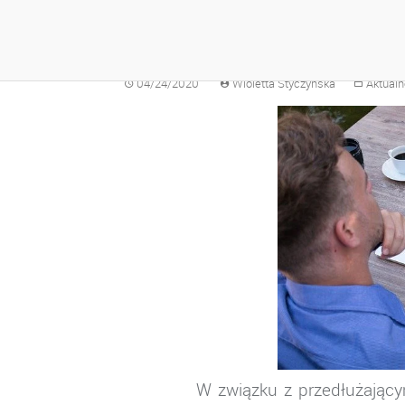
NAUKA ZDALNA – 
04/24/2020
Wioletta Styczyńska
Aktualn
W związku z przedłużającym s