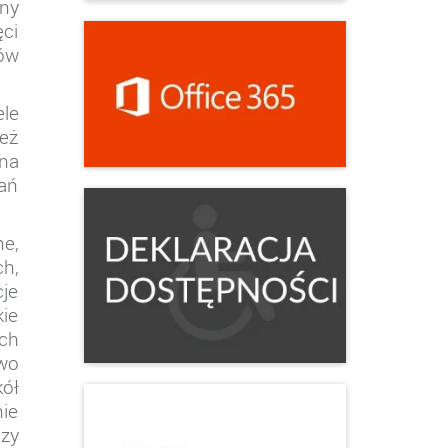
ny
ęci
łów
ele
eż
na
łań
e,
ch,
cje
kie
ach
owo
ół
ie
zy