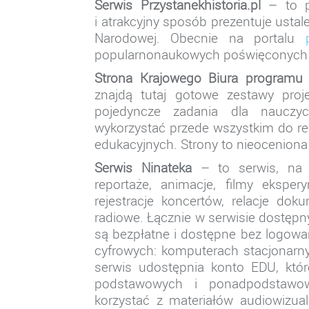
Serwis Przystanekhistoria.pl
– to po
i atrakcyjny sposób prezentuje usta
Narodowej. Obecnie na portalu
popularnonaukowych poświęconych hi
Strona Krajowego Biura programu
znajdą tutaj gotowe zestawy proj
pojedyncze zadania dla nauczyci
wykorzystać przede wszystkim do real
edukacyjnych. Strony to nieoceniona 
Serwis Ninateka
– to serwis, na k
reportaże, animacje, filmy ekspery
rejestracje koncertów, relacje dok
radiowe. Łącznie w serwisie dostępny
są bezpłatne i dostępne bez logowa
cyfrowych: komputerach stacjonarny
serwis udostępnia konto EDU, któr
podstawowych i ponadpodstawow
korzystać z materiałów audiowizua