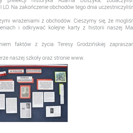
my prelekcji historyka Adama Duszyka, zobaczyliś
I LO. Na zakończenie obchodów tego dnia uczestniczyli
szymi wrażeniami z obchodów. Cieszymy się, że mogli
iach i odkrywać kolejne karty z historii naszej Ma
niem faktów z życia Teresy Grodzińskiej zaprasza
rze naszej szkoły oraz stronie www.