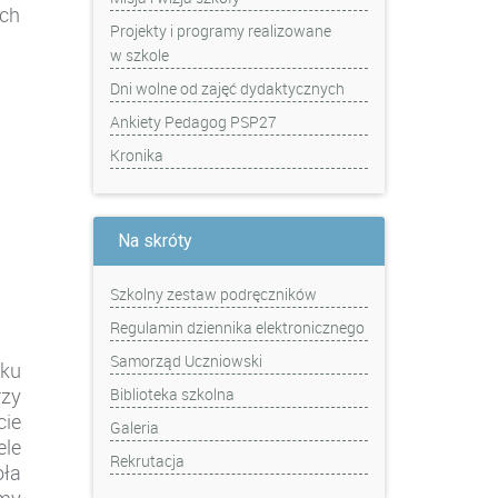
ach
Projekty i programy realizowane
w szkole
Dni wolne od zajęć dydaktycznych
Ankiety Pedagog PSP27
Kronika
Na skróty
Szkolny zestaw podręczników
Regulamin dziennika elektronicznego
Samorząd Uczniowski
ku
rzy
Biblioteka szkolna
cie
Galeria
ele
Rekrutacja
oła