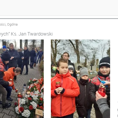
,
ości
Ogólna
ywych” Ks. Jan Twardowski