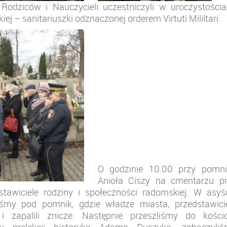
 Rodziców i Nauczycieli uczestniczyli w uroczystości
j – sanitariuszki odznaczonej orderem Virtuti Mililtari.
O godzinie 10.00 przy pomni
Anioła Ciszy na cmentarzu p
stawiciele rodziny i społeczności radomskiej. W asyś
śmy pod pomnik, gdzie władze miasta, przedstawici
 i zapalili znicze. Następnie przeszliśmy do kości