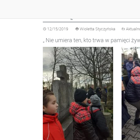
PAMIĘTAMY…
12/15/2019
Wioletta Styczyńska
Aktualn
„ Nie umiera ten, kto trwa w pamięci ż