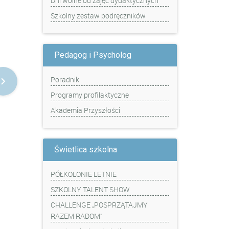
Dni wolne od zajęć dydaktycznych
Szkolny zestaw podręczników
Pedagog i Psycholog
Poradnik
Programy profilaktyczne
Akademia Przyszłości
Świetlica szkolna
PÓŁKOLONIE LETNIE
SZKOLNY TALENT SHOW
CHALLENGE „POSPRZĄTAJMY
RAZEM RADOM”