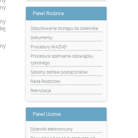
my
śmy
Panel Rodzica
śmy
łej
Odzyskiwanie dostępu do dziennika
Dokumenty
my
Procedury WAŻNE!
Procedura spełniania obowiązku
szkolnego
Szkolny zestaw podręczników
Rada Rodziców
Rekrutacja
Panel Ucznia
Dziennik elektroniczny