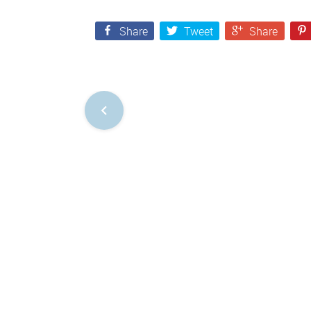
Share
Tweet
Share
Nawigacja
po
postach