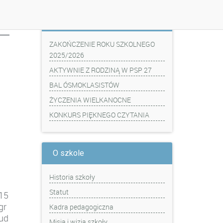
Z ostatniej chwili
ZAKOŃCZENIE ROKU SZKOLNEGO
2025/2026
AKTYWNIE Z RODZINĄ W PSP 27
BAL ÓSMOKLASISTÓW
ŻYCZENIA WIELKANOCNE
KONKURS PIĘKNEGO CZYTANIA
O szkole
Historia szkoły
Statut
15
gr
Kadra pedagogiczna
ud
Misja i wizja szkoły