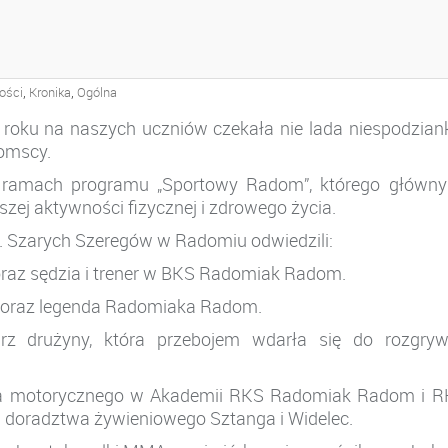
DY SPORTU
,
,
ości
Kronika
Ogólna
 roku na naszych uczniów czekała nie lada niespodzian
domscy.
 ramach programu „Sportowy Radom”, którego główn
szej aktywności fizycznej i zdrowego życia.
m. Szarych Szeregów w Radomiu
odwiedzili:
oraz sędzia i trener w BKS Radomiak Radom.
tan oraz legenda Radomiaka Radom.
arz drużyny, która przebojem wdarła się do rozgry
ia motorycznego w Akademii RKS Radomiak Radom i R
 i doradztwa żywieniowego Sztanga i Widelec.