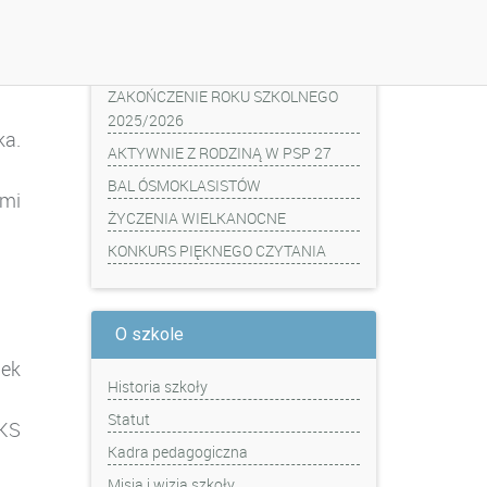
Z ostatniej chwili
ZAKOŃCZENIE ROKU SZKOLNEGO
2025/2026
ka.
AKTYWNIE Z RODZINĄ W PSP 27
BAL ÓSMOKLASISTÓW
ymi
ŻYCZENIA WIELKANOCNE
KONKURS PIĘKNEGO CZYTANIA
O szkole
wek
Historia szkoły
Statut
KS
Kadra pedagogiczna
Misja i wizja szkoły