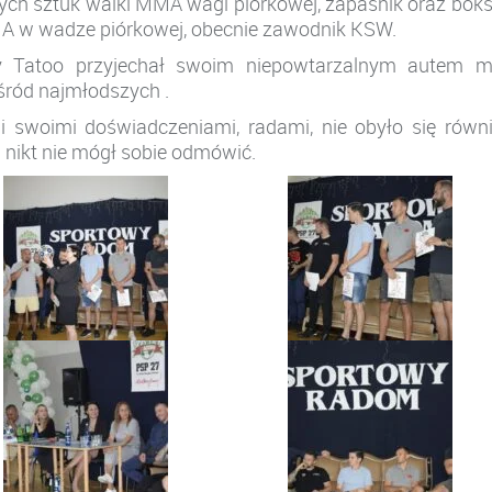
ych sztuk walki MMA wagi piórkowej, zapaśnik oraz boks
A w wadze piórkowej, obecnie zawodnik KSW.
Sky Tatoo przyjechał swoim niepowtarzalnym autem m
śród najmłodszych .
mi swoimi doświadczeniami, radami, nie obyło się równ
i nikt nie mógł sobie odmówić.