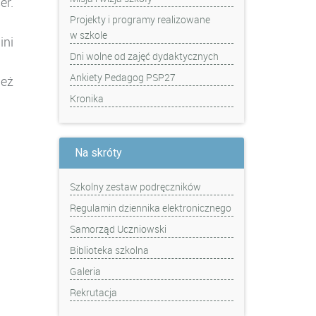
er.
Projekty i programy realizowane
w szkole
ini
Dni wolne od zajęć dydaktycznych
Ankiety Pedagog PSP27
ież
Kronika
Na skróty
Szkolny zestaw podręczników
Regulamin dziennika elektronicznego
Samorząd Uczniowski
Biblioteka szkolna
Galeria
Rekrutacja