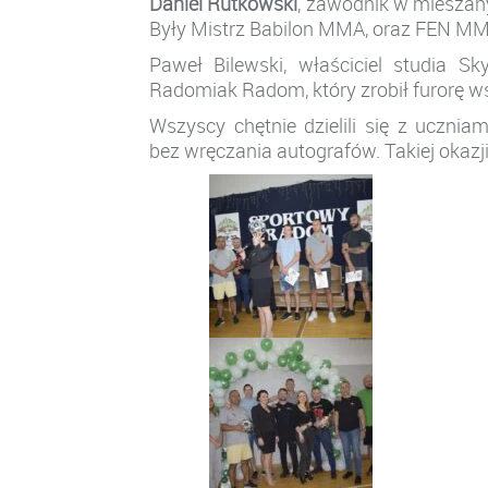
Daniel Rutkowski
, zawodnik w mieszan
Były Mistrz Babilon MMA, oraz FEN MM
Paweł Bilewski, właściciel studia 
Radomiak Radom, który zrobił furorę w
Wszyscy chętnie dzielili się z ucznia
bez wręczania autografów. Takiej okazj