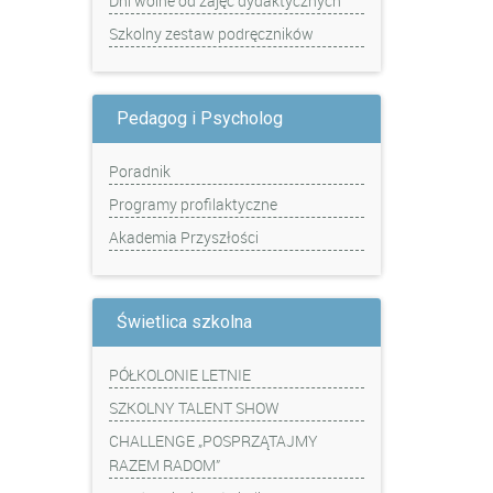
Dni wolne od zajęć dydaktycznych
Szkolny zestaw podręczników
Pedagog i Psycholog
Poradnik
Programy profilaktyczne
Akademia Przyszłości
Świetlica szkolna
PÓŁKOLONIE LETNIE
SZKOLNY TALENT SHOW
CHALLENGE „POSPRZĄTAJMY
RAZEM RADOM”