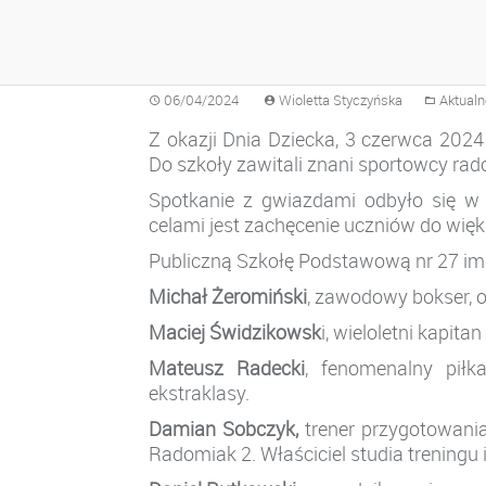
RADOMSKIE GWIAZ
06/04/2024
Wioletta Styczyńska
Aktualn
Z okazji Dnia Dziecka, 3 czerwca 2024
Do szkoły zawitali znani sportowcy ra
Spotkanie z gwiazdami odbyło się w
celami jest zachęcenie uczniów do więk
Publiczną Szkołę Podstawową nr 27 i
Michał Żeromiński
, zawodowy bokser, 
Maciej Świdzikowsk
i, wieloletni kapi
Mateusz Radecki
, fenomenalny piłk
ekstraklasy.
Damian Sobczyk,
trener przygotowan
Radomiak 2. Właściciel studia treningu