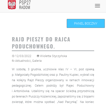
Skip
Toggl
to
navig
content
PANEL BOCZNY
RAJD PIESZY DO RAJCA
PODUCHOWNEGO.
12/03/2022
Wioletta Styczyńska
,
Aktualności
Galeria
W sobotę, 3 grudnia, uczniowie klas IV – VI, pod opieką
p. Małgorzaty Pogodzińskiej oraz p. Pauliny Kupiec, wybrali się
na kolejny Rajd Pieszy organizowany w ramach innowacji
pedagogicznej. Celem podróży był Rajec Poduchowny
i Antoniówka. Udaliśmy się na spacer ścieżką przyrodniczą
po terenach Puszczy Kozienickiej, zapoznaliśmy się z tropami
zwierząt, które można spotkać „Nad Pacynką”. Na koniec