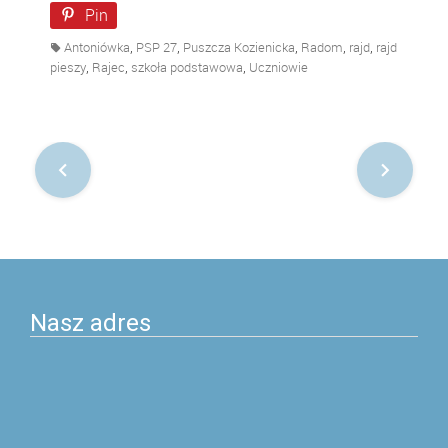
Pin
,
,
,
,
,
Antoniówka
PSP 27
Puszcza Kozienicka
Radom
rajd
rajd
,
,
,
pieszy
Rajec
szkoła podstawowa
Uczniowie
Nawigacja
po
postach
Nasz adres