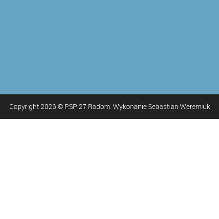
Copyright
2026
© PSP 27 Radom. Wykonanie Sebastian Weremiuk