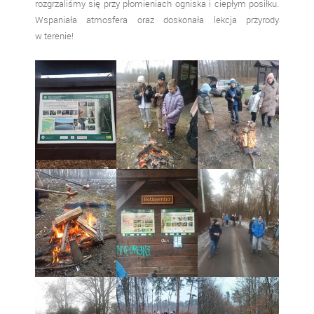
rozgrzaliśmy się przy płomieniach ogniska i ciepłym posiłku.
Wspaniała atmosfera oraz doskonała lekcja przyrody
w terenie!