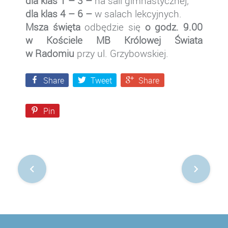
d
la klas
1 – 3 –
na sali gimnastycznej;
dla klas 4 –
6 –
w salach lekcyjnych.
Msza święta
odbędzie się
o godz.
9
.00
w Kościele MB Królowej Świata
w Radomiu
przy ul. Grzybowskiej.
Share
Tweet
Share
Pin
Nawigacja
po
postach