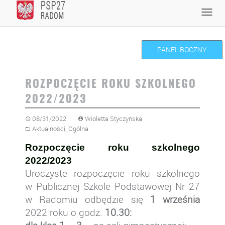
Skip
Toggl
to
navig
content
PANEL BOCZNY
ROZPOCZĘCIE ROKU SZKOLNEGO
2022/2023
08/31/2022
Wioletta Styczyńska
,
Aktualności
Ogólna
Rozpoczęcie roku szkolnego
202
2
/202
3
Uroczyste rozpoczęcie roku szkolnego
w Publicznej Szkole Podstawowej Nr 27
w Radomiu odbędzie się
1 września
2022 roku o godz.
10
.
3
0: