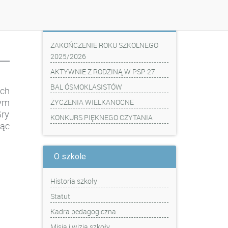
Z ostatniej chwili
ZAKOŃCZENIE ROKU SZKOLNEGO
2025/2026
AKTYWNIE Z RODZINĄ W PSP 27
BAL ÓSMOKLASISTÓW
ych
ym
ŻYCZENIA WIELKANOCNE
ry
KONKURS PIĘKNEGO CZYTANIA
jąc
O szkole
Historia szkoły
.
Statut
Kadra pedagogiczna
Misja i wizja szkoły