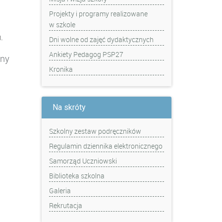
Projekty i programy realizowane
w szkole
.
Dni wolne od zajęć dydaktycznych
Ankiety Pedagog PSP27
ony
Kronika
Na skróty
Szkolny zestaw podręczników
Regulamin dziennika elektronicznego
Samorząd Uczniowski
Biblioteka szkolna
Galeria
Rekrutacja