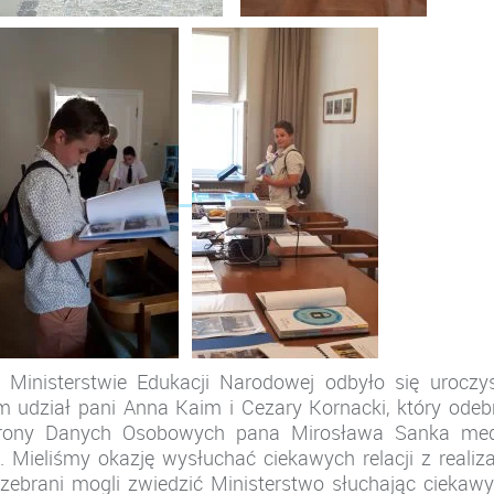
inisterstwie Edukacji Narodowej odbyło się uroczy
udział pani Anna Kaim i Cezary Kornacki, który odeb
hrony Danych Osobowych pana Mirosława Sanka med
ieliśmy okazję wysłuchać ciekawych relacji z realiza
zebrani mogli zwiedzić Ministerstwo słuchając ciekaw