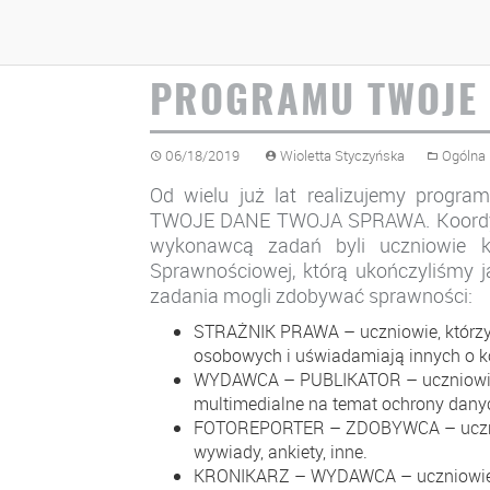
SPOTKANIE W WAR
PROGRAMU TWOJE 
06/18/2019
Wioletta Styczyńska
Ogólna
Od wielu już lat realizujemy progr
TWOJE DANE TWOJA SPRAWA. Koordyn
wykonawcą zadań byli uczniowie k
Sprawnościowej, którą ukończyliśmy j
zadania mogli zdobywać sprawności:
STRAŻNIK PRAWA – uczniowie, którzy 
osobowych i uświadamiają innych o k
WYDAWCA – PUBLIKATOR – uczniowie, k
multimedialne na temat ochrony danyc
FOTOREPORTER – ZDOBYWCA – uczniow
wywiady, ankiety, inne.
KRONIKARZ – WYDAWCA – uczniowie bi