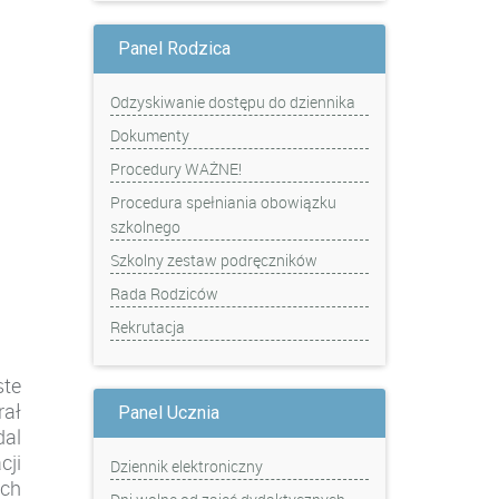
Panel Rodzica
Odzyskiwanie dostępu do dziennika
Dokumenty
Procedury WAŻNE!
Procedura spełniania obowiązku
szkolnego
Szkolny zestaw podręczników
Rada Rodziców
Rekrutacja
ste
rał
Panel Ucznia
al
cji
Dziennik elektroniczny
ych