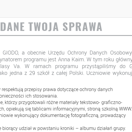
SZAWIE W RAMACH
DANE TWOJA SPRAWA
am GIODO, a obecnie Urzędu Ochrony Danych Osobow
atorem programu jest Anna Kaim. W tym roku główn
lasy Va. W ramach programu przystąpiliśmy do G
ako jedna z 29 szkół z całej Polski. Uczniowie wykonu
respektują przepisy prawa dotyczące ochrony danych
onieczności ich stosowania.
tórzy przygotowali różne materiały tekstowo- graficzno-
h, opiekują się tablicami informacyjnymi, stroną szkolną WWW
ie wykonujący dokumentację fotograficzną, prowadzący
orący udział w powstaniu kroniki – albumu działań grupy.