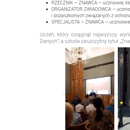
RZECZNIK – ZNAWCA – uczniowie, którz
ORGANIZATOR ZWIADOWCA – uczniowie 
i pozaszkolnych związanych z ochro
SPECJALISTA – ZNAWCA – uczniowie kr
Uczeń, który osiągnął najwyższy wyn
Danych”, a szkoła zaszczytny tytuł „Z