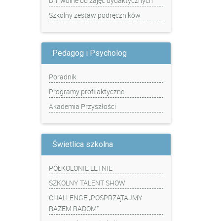
Dni wolne od zajęć dydaktycznych
Szkolny zestaw podręczników
Pedagog i Psycholog
Poradnik
Programy profilaktyczne
Akademia Przyszłości
Świetlica szkolna
PÓŁKOLONIE LETNIE
SZKOLNY TALENT SHOW
CHALLENGE „POSPRZĄTAJMY
RAZEM RADOM”