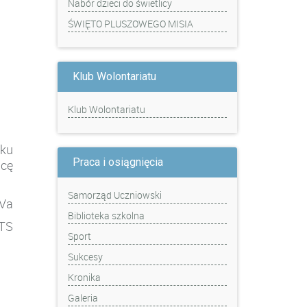
Nabór dzieci do świetlicy
ŚWIĘTO PLUSZOWEGO MISIA
Klub Wolontariatu
Klub Wolontariatu
ku
Praca i osiągnięcia
icę
Samorząd Uczniowski
 Va
Biblioteka szkolna
DTS
Sport
Sukcesy
Kronika
Galeria