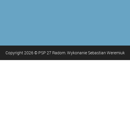
Copyright
2026
© PSP 27 Radom. Wykonanie Sebastian Weremiuk