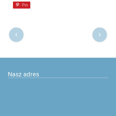
Pin
Nawigacja
po
postach
Nasz adres