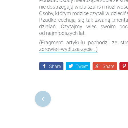
Ponadto osoby nieradzące sobie ze stre
nie dostrzegają wielu szans i możliwości
Osoby, którym rodzice czytali w dziecińs
Rzadko cechują się tak zwaną „mental
działań. Czytajmy więc swoim poc
od najmłodszych lat.
(Fragment artykułu pochodzi ze st
zdrowie-i-wydluza-zycie . )
Share
Tweet
Share
Nawigacja
po
postach