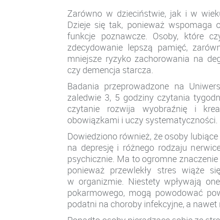
Zarówno w dzieciństwie, jak i w wie
Dzieje się tak, ponieważ wspomaga
funkcje poznawcze. Osoby, które cz
zdecydowanie lepszą pamięć, zarówno
mniejsze ryzyko zachorowania na deg
czy demencja starcza.
Badania przeprowadzone na Uniwersy
zaledwie 3, 5 godziny czytania tygo
czytanie rozwija wyobraźnię i kre
obowiązkami i uczy systematyczności.
Dowiedziono również, że osoby lubiąc
na depresję i różnego rodzaju nerwice
psychicznie. Ma to ogromne znaczenie d
ponieważ przewlekły stres wiąże s
w organizmie. Niestety wpływają one
pokarmowego, mogą powodować poważn
podatni na choroby infekcyjne, a nawet