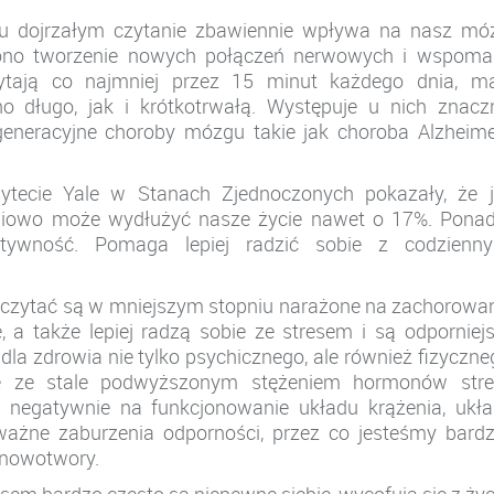
ku dojrzałym czytanie zbawiennie wpływa na nasz mó
 ono tworzenie nowych połączeń nerwowych i wspoma
ytają co najmniej przez 15 minut każdego dnia, m
 długo, jak i krótkotrwałą. Występuje u nich znacz
eneracyjne choroby mózgu takie jak choroba Alzheim
tecie Yale w Stanach Zjednoczonych pokazały, że 
dniowo może wydłużyć nasze życie nawet o 17%. Pona
atywność. Pomaga lepiej radzić sobie z codzienny
e czytać są w mniejszym stopniu narażone na zachorowa
, a także lepiej radzą sobie ze stresem i są odporniej
la zdrowia nie tylko psychicznego, ale również fizyczne
ię ze stale podwyższonym stężeniem hormonów stre
 negatywnie na funkcjonowanie układu krążenia, ukł
e zaburzenia odporności, przez co jesteśmy bardz
 nowotwory.