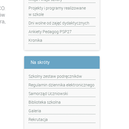
O.
Projekty i programy realizowane
dów
w szkole
ra,
Dni wolne od zajęć dydaktycznych
Ankiety Pedagog PSP27
Kronika
Na skróty
Szkolny zestaw podręczników
Regulamin dziennika elektronicznego
Samorząd Uczniowski
Biblioteka szkolna
Galeria
Rekrutacja