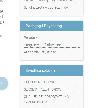
ia,
Dni wolne od zajęć dydaktycznych
Szkolny zestaw podręczników
ie.
ich
uż
Pedagog i Psycholog
ia-
Poradnik
Programy profilaktyczne
Akademia Przyszłości
Świetlica szkolna
PÓŁKOLONIE LETNIE
SZKOLNY TALENT SHOW
CHALLENGE „POSPRZĄTAJMY
RAZEM RADOM”