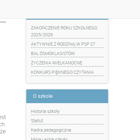
H
Z ostatniej chwili
ZAKOŃCZENIE ROKU SZKOLNEGO
2025/2026
AKTYWNIE Z RODZINĄ W PSP 27
BAL ÓSMOKLASISTÓW
ŻYCZENIA WIELKANOCNE
KONKURS PIĘKNEGO CZYTANIA
O szkole
Historia szkoły
est
Statut
ch.
Kadra pedagogiczna
kże
Misja i wizja szkoły