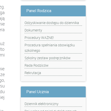
zg.
Panel Rodzica
ga
ają
Odzyskiwanie dostępu do dziennika
nie
era
Dokumenty
Procedury WAŻNE!
już
Procedura spełniania obowiązku
dto
szkolnego
mi
Szkolny zestaw podręczników
Rada Rodziców
nie
Rekrutacja
sze
go,
su
adu
Panel Ucznia
iej
Dziennik elektroniczny