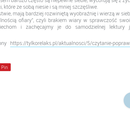
sem bardzo często są niepewne siebie, wycofują się z życ
, które ze sobą niesie i są mniej szczęśliwe.
twie, mają bardziej rozwiniętą wyobraźnię i wierzą w sieb
nością ofiary”, czyli brakiem wiary w sprawczość swo
iechom i zachęcajmy je do samodzielnej lektury j
rony
https://tylkorelaks.pl/aktualnosci/5/czytanie-popraw
Pin