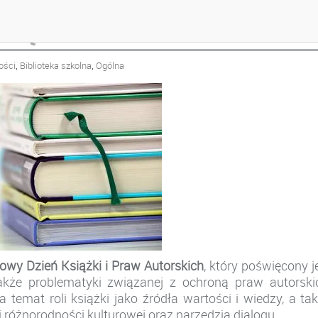
SIĄŻKI I PRAW AUTORSKIC
,
,
ości
Biblioteka szkolna
Ogólna
owy Dzień Książki i Praw Autorskich
, który poświęcony j
 także problematyki związanej z ochroną praw autorski
a temat roli książki jako źródła wartości i wiedzy, a ta
i różnorodności kulturowej oraz narzędzia dialogu.