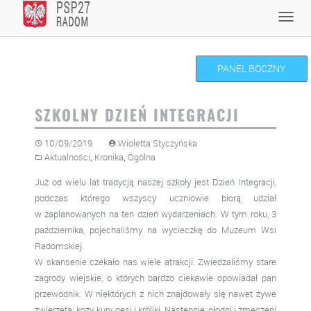
Skip
Toggl
to
navig
content
PANEL BOCZNY
SZKOLNY DZIEŃ INTEGRACJI
10/09/2019
Wioletta Styczyńska
,
,
Aktualności
Kronika
Ogólna
Już od wielu lat tradycją naszej szkoły jest Dzień Integracji,
podczas którego wszyscy uczniowie biorą udział
w zaplanowanych na ten dzień wydarzeniach. W tym roku, 3
października, pojechaliśmy na wycieczkę do Muzeum Wsi
Radomskiej.
W skansenie czekało nas wiele atrakcji. Zwiedzaliśmy stare
zagrody wiejskie, o których bardzo ciekawie opowiadał pan
przewodnik. W niektórych z nich znajdowały się nawet żywe
zwierzęta: kozy, kury, gęsi i króliki. Następnie, głodni i zmęczeni