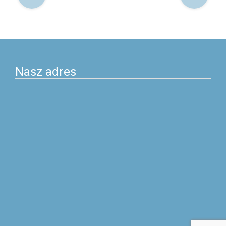
po
postach
Nasz adres