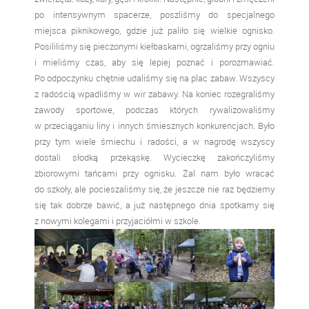
po intensywnym spacerze, poszliśmy do specjalnego
miejsca piknikowego, gdzie już paliło się wielkie ognisko.
Posililiśmy się pieczonymi kiełbaskami, ogrzaliśmy przy ogniu
i mieliśmy czas, aby się lepiej poznać i porozmawiać.
Po odpoczynku chętnie udaliśmy się na plac zabaw. Wszyscy
z radością wpadliśmy w wir zabawy. Na koniec rozegraliśmy
zawody sportowe, podczas których rywalizowaliśmy
w przeciąganiu liny i innych śmiesznych konkurencjach. Było
przy tym wiele śmiechu i radości, a w nagrodę wszyscy
dostali słodką przekąskę. Wycieczkę zakończyliśmy
zbiorowymi tańcami przy ognisku. Żal nam było wracać
do szkoły, ale pocieszaliśmy się, że jeszcze nie raz będziemy
się tak dobrze bawić, a już następnego dnia spotkamy się
z nowymi kolegami i przyjaciółmi w szkole.