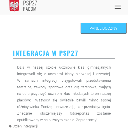
Skip
Toggl
to
navig
content
PANEL BOCZNY
INTEGRACJA W PSP27
Dziś w naszej szkole uczniowie klas gimnazjalnych
integrowali się z uczniami klasy pierwszej i czwartej.
W ramach integracji przygotowali przedstawienia
teatralne, zawody sportowe oraz grę terenową mającą
na celu przybliżyć uczniom klas młodszych teren naszej
placówki. Wszyscy się świetnie bawili mimo sporej
różnicy wieku. Poniżej pierwsze zdjęcia z przedsięwzięcia.
Znacznie obszerniejszy fotoreportaż zostanie
opublikowany w najbliższym czasie. Zapraszamy!
Dzień Integracji