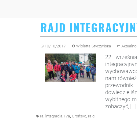
RAJD INTEGRACYJNY
10/10/2017
Wioletta Styczyńska
Aktualno
22 września
integracyj
wychowawców 
nam również 
przewodnik
dowiedzieli
wybitnego ma
zobaczyć, […]
,
,
,
,
Ia
integracja
IVa
Orońsko
rajd