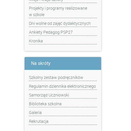
Projekty i programy realizowane
w szkole
Dni wolne od zajęć dydaktycznych
Ankiety Pedagog PSP27
Kronika
Na skróty
Szkolny zestaw podręczników
Regulamin dziennika elektronicznego
Samorząd Uczniowski
Biblioteka szkolna
Galeria
Rekrutacja