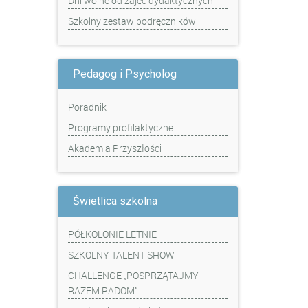
Dni wolne od zajęć dydaktycznych
Szkolny zestaw podręczników
Pedagog i Psycholog
Poradnik
Programy profilaktyczne
Akademia Przyszłości
Świetlica szkolna
PÓŁKOLONIE LETNIE
SZKOLNY TALENT SHOW
CHALLENGE „POSPRZĄTAJMY
RAZEM RADOM”