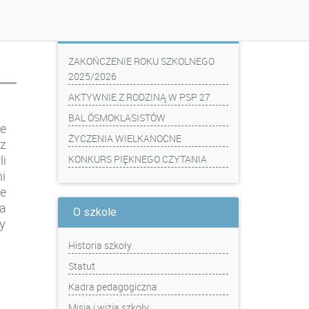
Z ostatniej chwili
ZAKOŃCZENIE ROKU SZKOLNEGO
2025/2026
AKTYWNIE Z RODZINĄ W PSP 27
BAL ÓSMOKLASISTÓW
e
ŻYCZENIA WIELKANOCNE
z
i
KONKURS PIĘKNEGO CZYTANIA
ni
e
a
O szkole
my
Historia szkoły
Statut
Kadra pedagogiczna
Misja i wizja szkoły