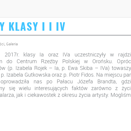
 KLASY I I IV
,
ści
Galeria
 2017r. klasy Ia oraz IVa uczestniczyły w rajdzi
nym do Centrum Rzeźby Polskiej w Orońsku. Opróc
(p. Izabela Rojek – Ia, p. Ewa Skiba – IVa) towaszyl
p. Izabela Gutkowska oraz p. Piotr Fidos. Na miejscu pa
 oprowadziła nas po Pałacu Józefa Brandta, gdzi
śmy się wielu interesujących faktów zarówno z życi
larza, jak i ciekawostek z okresu życia artysty. Mogliś