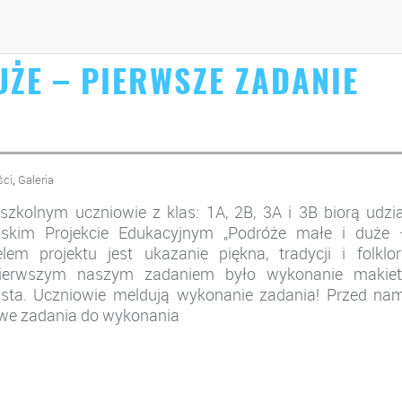
UŻE – PIERWSZE ZADANIE
,
ści
Galeria
zkolnym uczniowie z klas: 1A, 2B, 3A i 3B biorą udzi
skim Projekcie Edukacyjnym „Podróże małe i duże 
em projektu jest ukazanie piękna, tradycji i folklor
 Pierwszym naszym zadaniem było wykonanie makiet
sta. Uczniowie meldują wykonanie zadania! Przed nam
awe zadania do wykonania