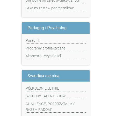
Dni wolne od zajęć dydaktycznych
Szkolny zestaw podręczników
Pedagog i Psycholog
Poradnik
Programy profilaktyczne
Akademia Przyszłości
Świetlica szkolna
PÓŁKOLONIE LETNIE
SZKOLNY TALENT SHOW
CHALLENGE „POSPRZĄTAJMY
RAZEM RADOM”