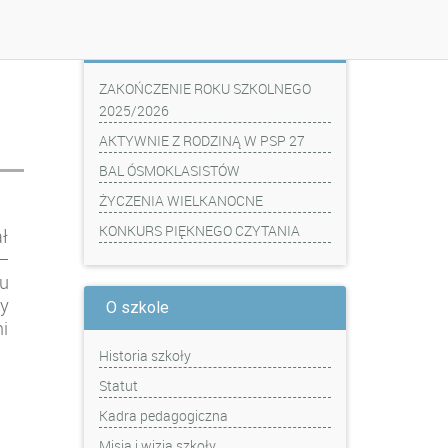
Z ostatniej chwili
ZAKOŃCZENIE ROKU SZKOLNEGO
2025/2026
AKTYWNIE Z RODZINĄ W PSP 27
BAL ÓSMOKLASISTÓW
ŻYCZENIA WIELKANOCNE
KONKURS PIĘKNEGO CZYTANIA
ał
–
u
y
O szkole
i
Historia szkoły
Statut
Kadra pedagogiczna
Misja i wizja szkoły