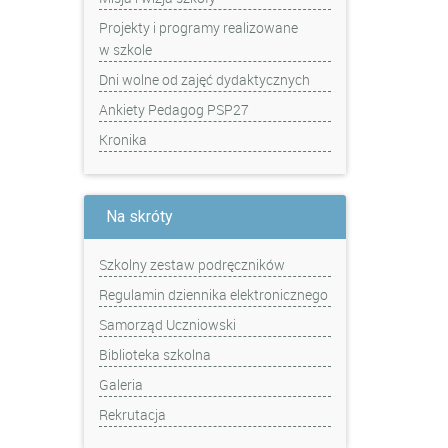
Projekty i programy realizowane
w szkole
Dni wolne od zajęć dydaktycznych
Ankiety Pedagog PSP27
Kronika
Na skróty
Szkolny zestaw podręczników
Regulamin dziennika elektronicznego
Samorząd Uczniowski
Biblioteka szkolna
Galeria
Rekrutacja