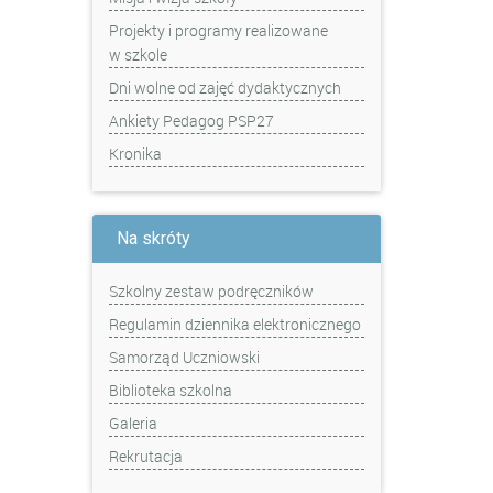
Projekty i programy realizowane
w szkole
Dni wolne od zajęć dydaktycznych
Ankiety Pedagog PSP27
Kronika
Na skróty
Szkolny zestaw podręczników
Regulamin dziennika elektronicznego
Samorząd Uczniowski
Biblioteka szkolna
Galeria
Rekrutacja