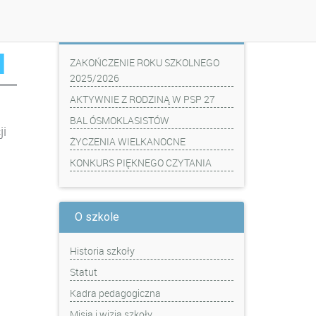
Z ostatniej chwili
H
ZAKOŃCZENIE ROKU SZKOLNEGO
2025/2026
AKTYWNIE Z RODZINĄ W PSP 27
BAL ÓSMOKLASISTÓW
i
ŻYCZENIA WIELKANOCNE
KONKURS PIĘKNEGO CZYTANIA
O szkole
Historia szkoły
Statut
Kadra pedagogiczna
Misja i wizja szkoły