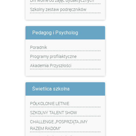
Dni wolne od zajęć dydaktycznych
Szkolny zestaw podręczników
Pedagog i Psycholog
Poradnik
Programy profilaktyczne
Akademia Przyszłości
Świetlica szkolna
PÓŁKOLONIE LETNIE
SZKOLNY TALENT SHOW
CHALLENGE „POSPRZĄTAJMY
RAZEM RADOM”