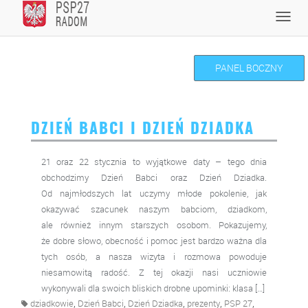
Skip
Toggl
to
navig
content
PANEL BOCZNY
DZIEŃ BABCI I DZIEŃ DZIADKA
21 oraz 22 stycznia to wyjątkowe daty – tego dnia
obchodzimy Dzień Babci oraz Dzień Dziadka.
Od najmłodszych lat uczymy młode pokolenie, jak
okazywać szacunek naszym babciom, dziadkom,
ale również innym starszych osobom. Pokazujemy,
że dobre słowo, obecność i pomoc jest bardzo ważna dla
tych osób, a nasza wizyta i rozmowa powoduje
niesamowitą radość. Z tej okazji nasi uczniowie
wykonywali dla swoich bliskich drobne upominki: klasa […]
,
,
,
,
,
dziadkowie
Dzień Babci
Dzień Dziadka
prezenty
PSP 27