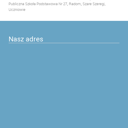
,
,
,
Publiczna Szkoła Podstawowa Nr 27
Radom
Szare Szeregi
Uczniowie
Nasz adres