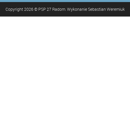
Copyright
2026
© PSP 27 Radom. Wykonanie Sebastian Weremiuk