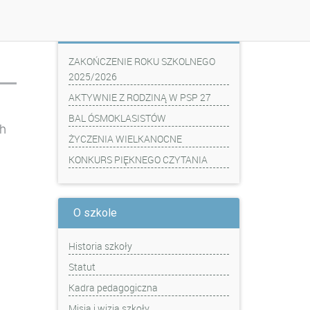
Z ostatniej chwili
ZAKOŃCZENIE ROKU SZKOLNEGO
2025/2026
AKTYWNIE Z RODZINĄ W PSP 27
BAL ÓSMOKLASISTÓW
h
ŻYCZENIA WIELKANOCNE
KONKURS PIĘKNEGO CZYTANIA
O szkole
Historia szkoły
Statut
Kadra pedagogiczna
Misja i wizja szkoły