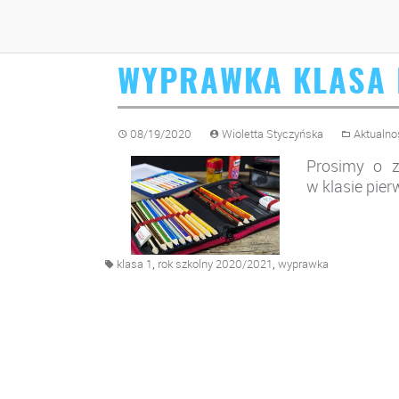
WYPRAWKA KLASA 
08/19/2020
Wioletta Styczyńska
Aktualno
Prosimy o z
w klasie pie
,
,
klasa 1
rok szkolny 2020/2021
wyprawka