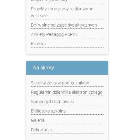
Projekty i programy realizowane
w szkole
Dni wolne od zajęć dydaktycznych
Ankiety Pedagog PSP27
Kronika
Na skróty
Szkolny zestaw podręczników
Regulamin dziennika elektronicznego
Samorząd Uczniowski
Biblioteka szkolna
Galeria
Rekrutacja