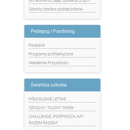
Dni wolne od zajęć dydaktycznych
Szkolny zestaw podręczników
Pedagog i Psycholog
Poradnik
Programy profilaktyczne
Akademia Przyszłości
Świetlica szkolna
PÓŁKOLONIE LETNIE
SZKOLNY TALENT SHOW
CHALLENGE „POSPRZĄTAJMY
RAZEM RADOM”