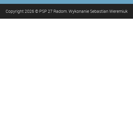
Copyright
2026
© PSP 27 Radom. Wykonanie Sebastian Weremiuk