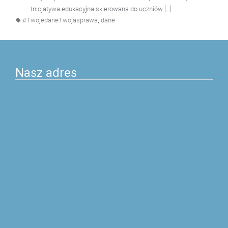
Inicjatywa edukacyjna skierowana do uczniów […]
,
#TwojedaneTwojasprawa
dane
Nasz adres