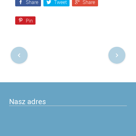
Share
Tweet
Share
Pin
Nawigacja
po
postach
Nasz adres