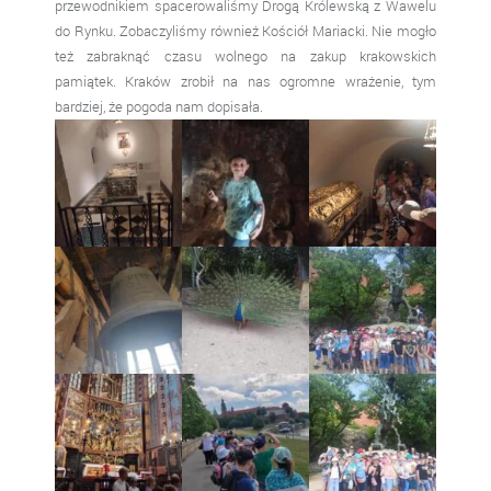
przewodnikiem spacerowaliśmy Drogą Królewską z Wawelu
do Rynku. Zobaczyliśmy również Kościół Mariacki. Nie mogło
też zabraknąć czasu wolnego na zakup krakowskich
pamiątek. Kraków zrobił na nas ogromne wrażenie, tym
bardziej, że pogoda nam dopisała.