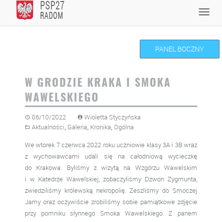
Skip
Toggl
to
navig
content
PANEL BOCZNY
W GRODZIE KRAKA I SMOKA
WAWELSKIEGO
06/10/2022
Wioletta Styczyńska
,
,
,
Aktualności
Galeria
Kronika
Ogólna
We wtorek 7 czerwca 2022 roku uczniowie klasy 3A i 3B wraz
z wychowawcami udali się na całodniową wycieczkę
do Krakowa. Byliśmy z wizytą na Wzgórzu Wawelskim
i w Katedrze Wawelskiej, zobaczyliśmy Dzwon Zygmunta,
zwiedziliśmy królewską nekropolię. Zeszliśmy do Smoczej
Jamy oraz oczywiście zrobiliśmy sobie pamiątkowe zdjęcie
przy pomniku słynnego Smoka Wawelskiego. Z panem