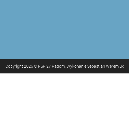
Copyright
2026
© PSP 27 Radom. Wykonanie Sebastian Weremiuk