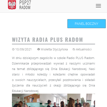
Skip
Toggl
to
navig
content
PANEL BOCZNY
WIZYTA RADIA PLUS RADOM
10/09/2021
Wioletta Styczyńska
Aktualności
W dniu dzisiejszym zagościło w szkole Radio PLUS Radom.
Dziennikarze przeprowadzali wywiad z naszymi uczniami
na temat zbliżającego się Dnia Edukacji Narodowej. Nasi
starsi i młodsi koledzy i koleżanki chętnie opowiadali
o swoich nauczycielach, przesyłali pozdrowienia i składali
życzenia dla nauczycieli z okazji zbliżającego się Dnia
Edukacji Narodowej.