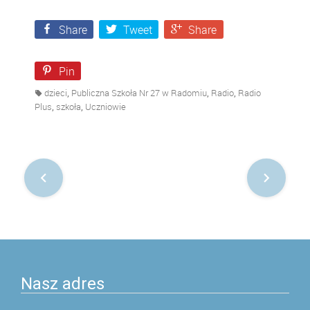
Share
Tweet
Share
Pin
,
,
,
dzieci
Publiczna Szkoła Nr 27 w Radomiu
Radio
Radio
,
,
Plus
szkoła
Uczniowie
Nawigacja
po
postach
Nasz adres