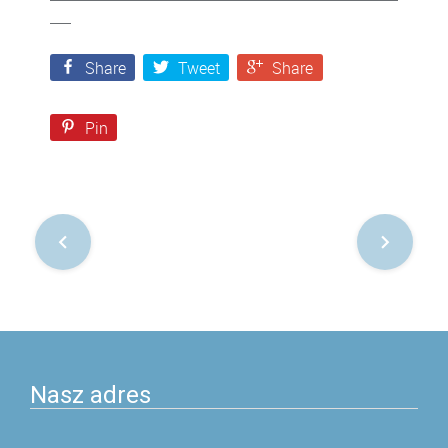
Share
Tweet
Share
Pin
Nawigacja
po
postach
Nasz adres