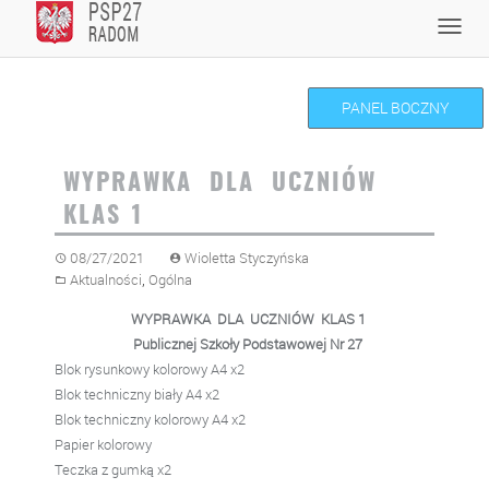
Skip
Toggl
to
navig
content
PANEL BOCZNY
WYPRAWKA DLA UCZNIÓW
KLAS 1
08/27/2021
Wioletta Styczyńska
,
Aktualności
Ogólna
WYPRAWKA DLA UCZNIÓW KLAS 1
Publicznej Szkoły Podstawowej Nr 27
Blok rysunkowy kolorowy A4 x2
Blok techniczny biały A4 x2
Blok techniczny kolorowy A4 x2
Papier kolorowy
Teczka z gumką x2