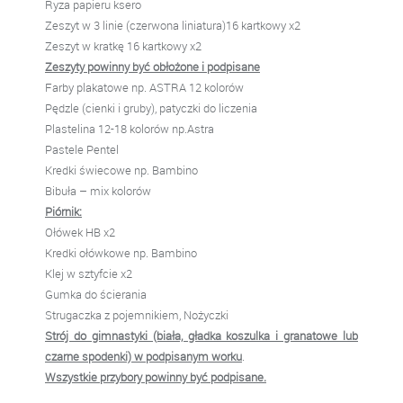
Ryza papieru ksero
Zeszyt w 3 linie (czerwona liniatura)16 kartkowy x2
Zeszyt w kratkę 16 kartkowy x2
Zeszyty powinny być obłożone i podpisane
Farby plakatowe np. ASTRA 12 kolorów
Pędzle (cienki i gruby), patyczki do liczenia
Plastelina 12-18 kolorów np.Astra
Pastele Pentel
Kredki świecowe np. Bambino
Bibuła – mix kolorów
Piórnik:
Ołówek HB x2
Kredki ołówkowe np. Bambino
Klej w sztyfcie x2
Gumka do ścierania
Strugaczka z pojemnikiem, Nożyczki
Strój do gimnastyki (biała, gładka koszulka i granatowe lub
czarne spodenki) w podpisanym worku
.
Wszystkie przybory powinny być podpisane.