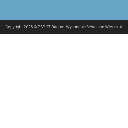
Copyright
2026
© PSP 27 Radom. Wykonanie Sebastian Weremiuk