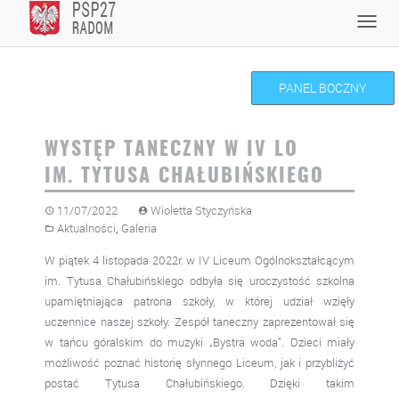
Skip
Toggl
to
navig
content
PANEL BOCZNY
WYSTĘP TANECZNY W IV LO
IM. TYTUSA CHAŁUBIŃSKIEGO
11/07/2022
Wioletta Styczyńska
,
Aktualności
Galeria
W piątek 4 listopada 2022r. w IV Liceum Ogólnokształcącym
im. Tytusa Chałubińskiego odbyła się uroczystość szkolna
upamiętniająca patrona szkoły, w której udział wzięły
uczennice naszej szkoły. Zespół taneczny zaprezentował się
w tańcu góralskim do muzyki „Bystra woda”. Dzieci miały
możliwość poznać historię słynnego Liceum, jak i przybliżyć
postać Tytusa Chałubińskiego. Dzięki takim