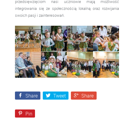
przedsięwzięciom nasi uczniowie mają możliwość
integrowania się ze społecznością lokalną oraz rozwijania
swoich pasji i zainteresowań.
Share
Tweet
Share
Pin