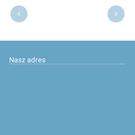
Nawigacja
po
postach
Nasz adres