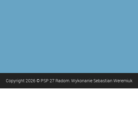
Copyright
2026
© PSP 27 Radom. Wykonanie Sebastian Weremiuk