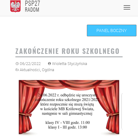
Skip
Toggl
to
navig
content
PANEL BOCZNY
ZAKOŃCZENIE ROKU SZKOLNEGO
06/22/2022
Wioletta Styczyńska
,
Aktualności
Ogólna