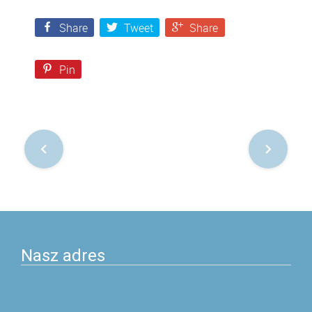
Share
Tweet
Share
Pin
Nawigacja
po
postach
Nasz adres