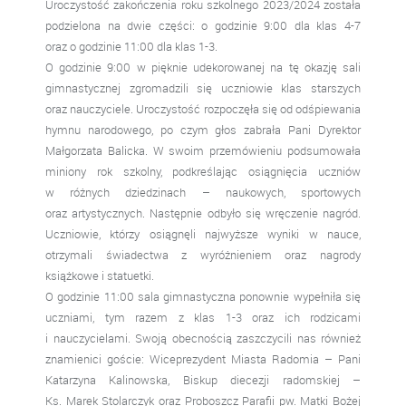
Uroczystość zakończenia roku szkolnego 2023/2024 została
podzielona na dwie części: o godzinie 9:00 dla klas 4-7
oraz o godzinie 11:00 dla klas 1-3.
O godzinie 9:00 w pięknie udekorowanej na tę okazję sali
gimnastycznej zgromadzili się uczniowie klas starszych
oraz nauczyciele. Uroczystość rozpoczęła się od odśpiewania
hymnu narodowego, po czym głos zabrała Pani Dyrektor
Małgorzata Balicka. W swoim przemówieniu podsumowała
miniony rok szkolny, podkreślając osiągnięcia uczniów
w różnych dziedzinach – naukowych, sportowych
oraz artystycznych. Następnie odbyło się wręczenie nagród.
Uczniowie, którzy osiągnęli najwyższe wyniki w nauce,
otrzymali świadectwa z wyróżnieniem oraz nagrody
książkowe i statuetki.
O godzinie 11:00 sala gimnastyczna ponownie wypełniła się
uczniami, tym razem z klas 1-3 oraz ich rodzicami
i nauczycielami. Swoją obecnością zaszczycili nas również
znamienici goście: Wiceprezydent Miasta Radomia – Pani
Katarzyna Kalinowska, Biskup diecezji radomskiej –
Ks. Marek Stolarczyk oraz Proboszcz Parafii pw. Matki Bożej