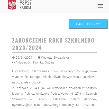
Skip
Toggl
to
navig
content
PANEL BOCZNY
ZAKOŃCZENIE ROKU SZKOLNEGO
2023/2024
06/21/2024
Wioletta Styczyńska
,
,
Aktualności
Kronika
Ogólna
Uroczystość zakończenia roku szkolnego to wyjątkowe
wydarzenie, którego z niecierpliwością wyczekują uczniowie,
nauczyciele i rodzice.
21 czerwca 2024 r., jak we wszystkich szkołach w naszym
kraju, w Publicznej Szkole Podstawowej Nr 27 im. Szarych
Szeregów w Radomiu zabrzmiał ostatni dzwonek,
symbolizujący czas zasłużonego odpoczynku i beztroski.