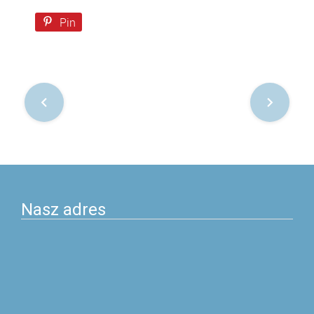
Pin
Nawigacja
po
postach
Nasz adres