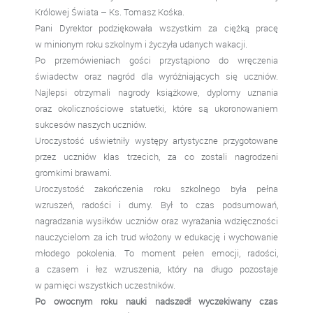
Królowej Świata – Ks. Tomasz Kośka.
Pani Dyrektor podziękowała wszystkim za ciężką pracę
w minionym roku szkolnym i życzyła udanych wakacji.
Po przemówieniach gości przystąpiono do wręczenia
świadectw oraz nagród dla wyróżniających się uczniów.
Najlepsi otrzymali nagrody książkowe, dyplomy uznania
oraz okolicznościowe statuetki, które są ukoronowaniem
sukcesów naszych uczniów.
Uroczystość uświetniły występy artystyczne przygotowane
przez uczniów klas trzecich, za co zostali nagrodzeni
gromkimi brawami.
Uroczystość zakończenia roku szkolnego była pełna
wzruszeń, radości i dumy. Był to czas podsumowań,
nagradzania wysiłków uczniów oraz wyrażania wdzięczności
nauczycielom za ich trud włożony w edukację i wychowanie
młodego pokolenia. To moment pełen emocji, radości,
a czasem i łez wzruszenia, który na długo pozostaje
w pamięci wszystkich uczestników.
Po owocnym roku nauki nadszedł wyczekiwany czas