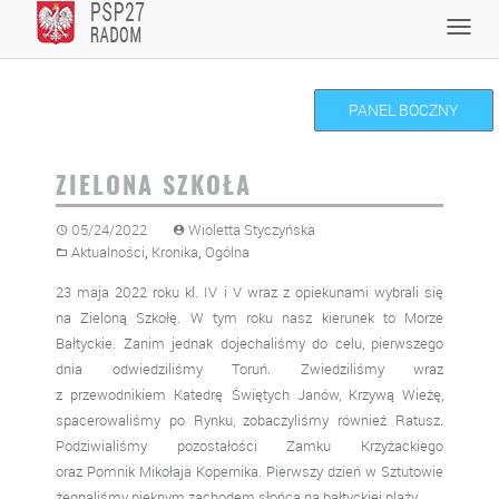
Skip
Toggl
to
navig
content
PANEL BOCZNY
ZIELONA SZKOŁA
05/24/2022
Wioletta Styczyńska
,
,
Aktualności
Kronika
Ogólna
23 maja 2022 roku kl. IV i V wraz z opiekunami wybrali się
na Zieloną Szkołę. W tym roku nasz kierunek to Morze
Bałtyckie. Zanim jednak dojechaliśmy do celu, pierwszego
dnia odwiedziliśmy Toruń. Zwiedziliśmy wraz
z przewodnikiem Katedrę Świętych Janów, Krzywą Wieżę,
spacerowaliśmy po Rynku, zobaczyliśmy również Ratusz.
Podziwialiśmy pozostałości Zamku Krzyżackiego
oraz Pomnik Mikołaja Kopernika. Pierwszy dzień w Sztutowie
żegnaliśmy pięknym zachodem słońca na bałtyckiej plaży…