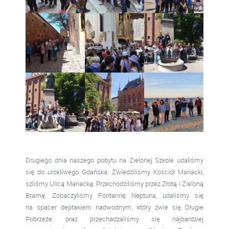
Drugiego dnia naszego pobytu na Zielonej Szkole udaliśmy
się do urokliwego Gdańska. Zwiedziliśmy Kościół Mariacki,
szliśmy Ulicą Mariacką. Przechodziliśmy przez Złotą i Zieloną
Bramę. Zobaczyliśmy Fontannę Neptuna, udaliśmy się
na spacer deptakiem nadwodnym, który zwie się Długie
Pobrzeże, oraz przechadzaliśmy się najbardziej