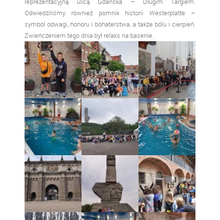
reprezentacyjną ulicą Gdańska – Długim Targiem.
Odwiedziliśmy również pomnik historii Westerplatte –
symbol odwagi, honoru i bohaterstwa, a także bólu i cierpień.
Zwieńczeniem tego dnia był relaks na basenie.