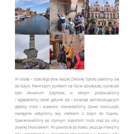
W środę – trzeciego dnia naszej Zielonej Szkoły udaliśmy się
do Gdyni. Pierwszym punktem na liście dzisiejszej wycieczki
było Akwarium Gdyńskie, w którym podziwialiśmy
i oglądaliśmy różne gatunki ryb i zwierząt zamieszkujących
głębiny mórz i oceanów. Odwiedziliśmy Skwer Kościuszki,
następnie odbyliśmy rejs statkiem z Gdyni do Sopotu.
Spacerowaliśmy po słynnym sopockim molo oraz po ulicy
zwanej Monciakiem. Po powrocie do hotelu jeszcze mieliśmy
siły uczestniczyć w zawodach pływackich i w turnieju piłki