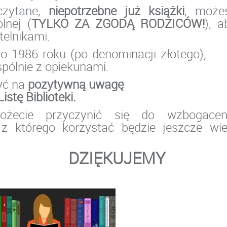
czytane,
niepotrzebne już książki
, może
lnej (
TYLKO ZA ZGODĄ RODZICÓW!
), a
telnikami.
po 1986 roku (po denominacji złotego
pólnie z opiekunami.
yć na
pozytywną uwagę
Listę Biblioteki.
ożecie przyczynić się do wzbogacen
, z którego korzystać będzie jeszcze wie
.
DZIĘKUJEMY