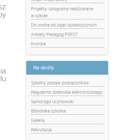
sz
Projekty i programy realizowane
by
w szkole
Dni wolne od zajęć dydaktycznych
),
Ankiety Pedagog PSP27
Kronika
Na skróty
ia
lu
Szkolny zestaw podręczników
Regulamin dziennika elektronicznego
Samorząd Uczniowski
Biblioteka szkolna
Galeria
Rekrutacja