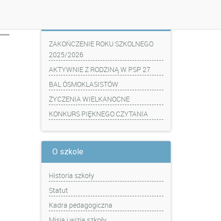
Z ostatniej chwili
ZAKOŃCZENIE ROKU SZKOLNEGO
2025/2026
AKTYWNIE Z RODZINĄ W PSP 27
BAL ÓSMOKLASISTÓW
ŻYCZENIA WIELKANOCNE
KONKURS PIĘKNEGO CZYTANIA
O szkole
Historia szkoły
Statut
Kadra pedagogiczna
Misja i wizja szkoły