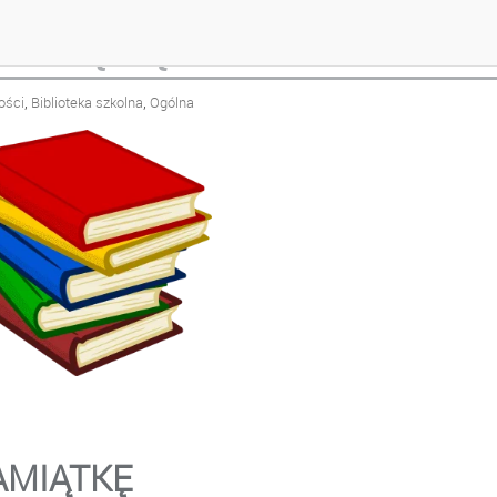
PAMIĄTKĘ
,
,
ości
Biblioteka szkolna
Ogólna
AMIĄTKĘ