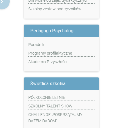
Dni wolne od zajęć dydaktycznych
Szkolny zestaw podręczników
Pedagog i Psycholog
Poradnik
Programy profilaktyczne
Akademia Przyszłości
Świetlica szkolna
PÓŁKOLONIE LETNIE
SZKOLNY TALENT SHOW
CHALLENGE „POSPRZĄTAJMY
RAZEM RADOM”