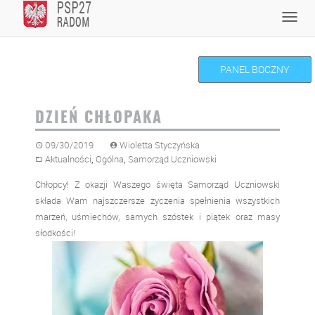
Skip
Toggl
to
navig
content
PANEL BOCZNY
DZIEŃ CHŁOPAKA
09/30/2019
Wioletta Styczyńska
,
,
Aktualności
Ogólna
Samorząd Uczniowski
Chłopcy! Z okazji Waszego święta Samorząd Uczniowski
składa Wam najszczersze życzenia spełnienia wszystkich
marzeń, uśmiechów, samych szóstek i piątek oraz masy
słodkości!