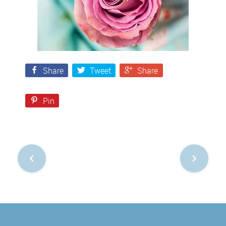
Share
Tweet
Share
Pin
Nawigacja
po
postach