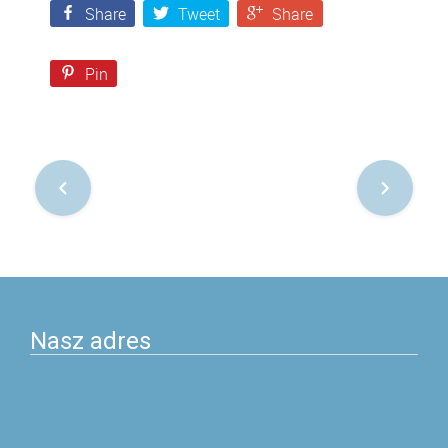
Share
Tweet
Share
Pin
Nawigacja
po
postach
Nasz adres