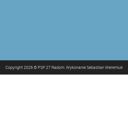
Copyright
2026
© PSP 27 Radom. Wykonanie Sebastian Weremiuk