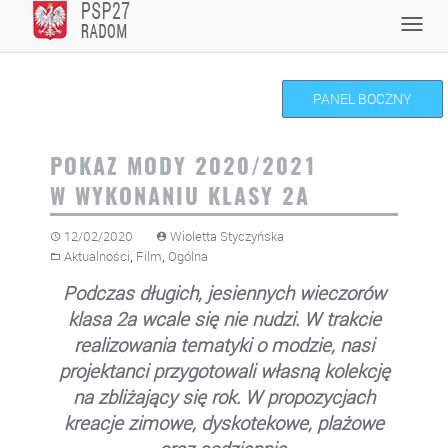
Skip
Toggl
to
navig
content
PANEL BOCZNY
POKAZ MODY 2020/2021
W WYKONANIU KLASY 2A
12/02/2020
Wioletta Styczyńska
,
,
Aktualności
Film
Ogólna
Podczas długich, jesiennych wieczorów
klasa 2a wcale się nie nudzi.
W trakcie
realizowania tematyki o modzie, nasi
projektanci przygotowali własną kolekcję
na zbliżający się rok. W propozycjach
kreacje zimowe, dyskotekowe, plażowe