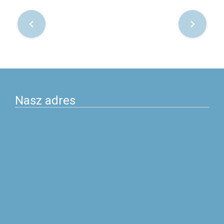
Nawigacja
po
postach
Nasz adres