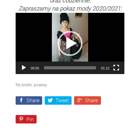
oraz codziennie.
Zapraszamy na pokaz mody 2020/2021:
Odtwarzacz
video
00:00
01:12
fot.źródło: pixabay
Share
Tweet
Share
Pin