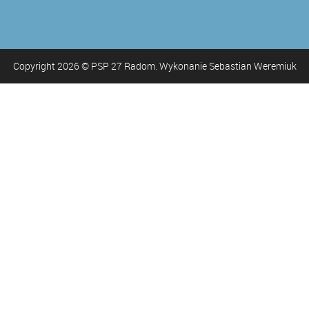
Copyright
2026
© PSP 27 Radom. Wykonanie Sebastian Weremiuk