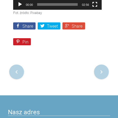
00:00
02:56
Fot. źródło: Pixabay
Share
Tweet
Share
Pin
Nawigacja
po
postach
Nasz adres