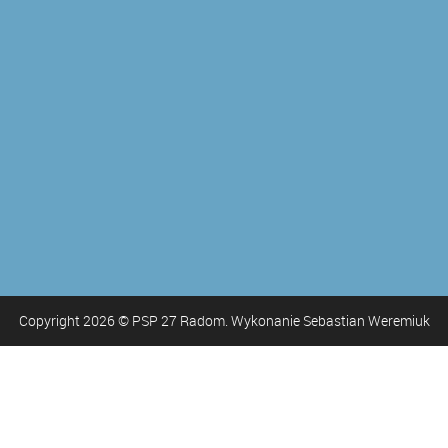
Copyright
2026
© PSP 27 Radom. Wykonanie Sebastian Weremiuk