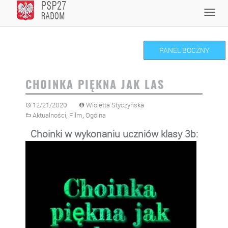
Skip
Toggl
to
navig
content
PANEL BOCZNY
CHOINKA PIĘKNA JAK LAS
12/21/2020
Wioletta Styczyńska
,
,
Aktualności
Film
Ogólna
Choinki w wykonaniu uczniów klasy 3b:
Odtwarzacz
video