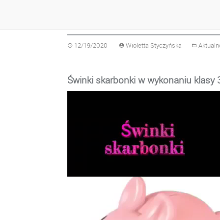
ŚWINKI SKARBONK
12/19/2020
Wioletta Styczyńska
Aktualn
Świnki skarbonki w wykonaniu klasy 
Odtwarzacz
video