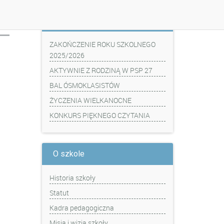
Z ostatniej chwili
ZAKOŃCZENIE ROKU SZKOLNEGO
2025/2026
AKTYWNIE Z RODZINĄ W PSP 27
BAL ÓSMOKLASISTÓW
ŻYCZENIA WIELKANOCNE
KONKURS PIĘKNEGO CZYTANIA
O szkole
Historia szkoły
Statut
Kadra pedagogiczna
Misja i wizja szkoły