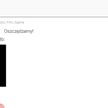
I
,
,
ości
Film
Ogólna
Oszczędzamy!
3b: