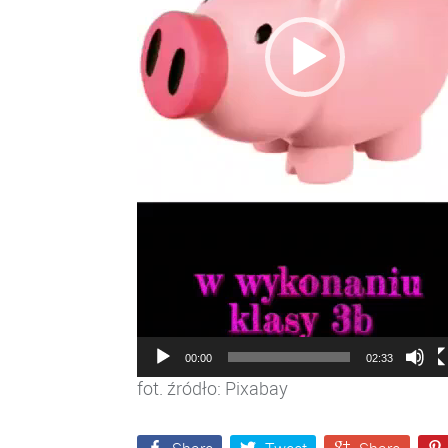
00:00
02:33
fot. źródło: Pixabay