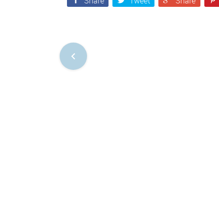
Share
Tweet
Share
Nawigacja
po
postach