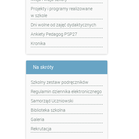
Projekty i programy realizowane
w szkole
Dni wolne od zajęć dydaktycznych
Ankiety Pedagog PSP27
Kronika
Na skróty
Szkolny zestaw podręczników
Regulamin dziennika elektronicznego
Samorząd Uczniowski
Biblioteka szkolna
Galeria
Rekrutacja