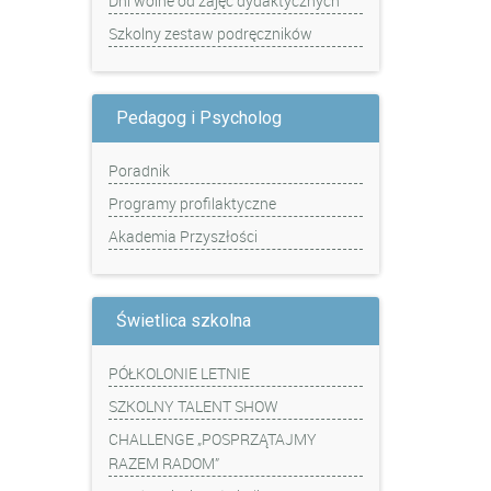
Dni wolne od zajęć dydaktycznych
Szkolny zestaw podręczników
Pedagog i Psycholog
Poradnik
Programy profilaktyczne
Akademia Przyszłości
Świetlica szkolna
PÓŁKOLONIE LETNIE
SZKOLNY TALENT SHOW
CHALLENGE „POSPRZĄTAJMY
RAZEM RADOM”