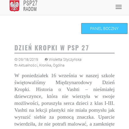
Skip
Toggl
to
navig
content
PANEL BOCZNY
DZIEŃ KROPKI W PSP 27
09/18/2019
Wioletta Styczyńska
,
,
Aktualności
Kronika
Ogólna
W poniedziałek 16 września w naszej szkole
świętowaliśmy Międzynarodowy Dzień
Kropki. Historia o Vashti – nieśmiałej
dziewczynce, która nie wierzyła w swoje
możliwości, poruszyła serca dzieci z klas I-III.
Vashti na lekcji plastyki nie miała pomysłu jak
wyrazić siebie za pomocą znaczka. Uparcie
twierdziła, że nie potrafi malować, a zamknięte