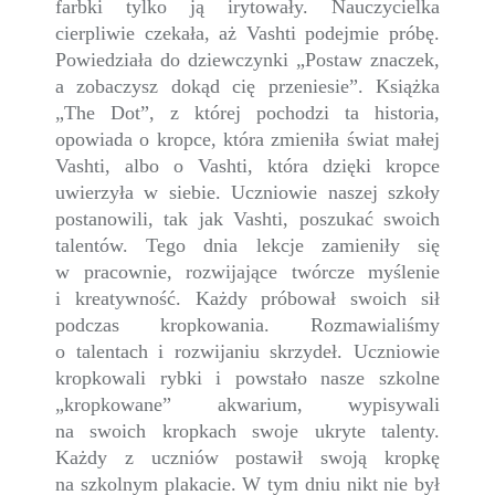
farbki tylko ją irytowały. Nauczycielka
cierpliwie czekała, aż Vashti podejmie próbę.
Powiedziała do dziewczynki „Postaw znaczek,
a zobaczysz dokąd cię przeniesie”. Książka
„The Dot”, z której pochodzi ta historia,
opowiada o kropce, która zmieniła świat małej
Vashti, albo o Vashti, która dzięki kropce
uwierzyła w siebie. Uczniowie naszej szkoły
postanowili, tak jak Vashti, poszukać swoich
talentów. Tego dnia lekcje zamieniły się
w pracownie, rozwijające twórcze myślenie
i kreatywność. Każdy próbował swoich sił
podczas kropkowania. Rozmawialiśmy
o talentach i rozwijaniu skrzydeł. Uczniowie
kropkowali rybki i powstało nasze szkolne
„kropkowane” akwarium, wypisywali
na swoich kropkach swoje ukryte talenty.
Każdy z uczniów postawił swoją kropkę
na szkolnym plakacie. W tym dniu nikt nie był