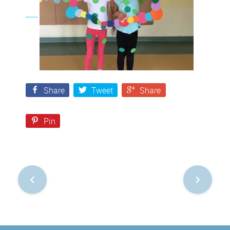
Share
Tweet
Share
Pin
Nawigacja
po
postach