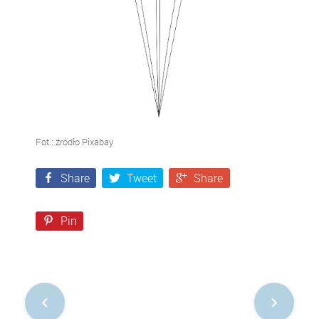
Fot.: źródło Pixabay
Share
Tweet
Share
Pin
Nawigacja