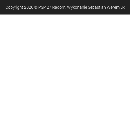
Copyright
2026
© PSP 27 Radom. Wykonanie Sebastian Weremiuk