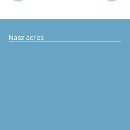
po
postach
Nasz adres