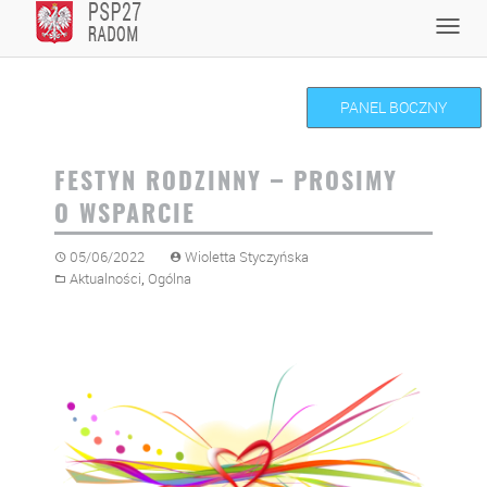
Skip
Toggl
to
navig
content
PANEL BOCZNY
FESTYN RODZINNY – PROSIMY
O WSPARCIE
05/06/2022
Wioletta Styczyńska
,
Aktualności
Ogólna