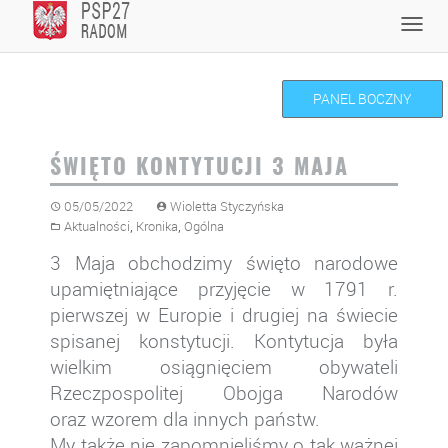
Skip
Toggl
to
navig
content
PANEL BOCZNY
ŚWIĘTO KONTYTUCJI 3 MAJA
05/05/2022
Wioletta Styczyńska
,
,
Aktualności
Kronika
Ogólna
3 Maja obchodzimy święto narodowe
upamiętniające przyjęcie w 1791 r.
pierwszej w Europie i drugiej na świecie
spisanej konstytucji. Kontytucja była
wielkim osiągnięciem obywateli
Rzeczpospolitej Obojga Narodów
oraz wzorem dla innych państw.
My także nie zapomnieliśmy o tak ważnej