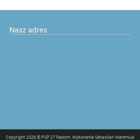
postach
Nasz adres
Copyright
2026
© PSP 27 Radom. Wykonanie Sebastian Weremiuk