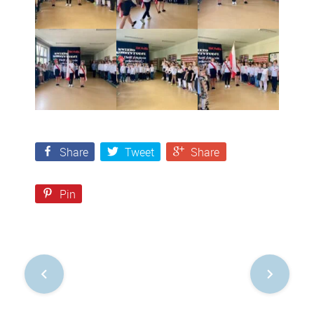
Share
Tweet
Share
Pin
Nawigacja
po