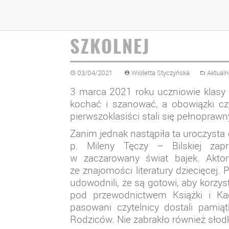
PASOWANIE NA CZY
SZKOLNEJ
03/04/2021
Wioletta Styczyńska
Aktualn
3 marca 2021 roku uczniowie klasy 1a
kochać
i szanować, a obowiązki c
pierwszoklasiści stali się pełnoprawny
Zanim jednak nastąpiła ta uroczysta c
p. Mileny Tęczy – Bilskiej zapr
w zaczarowany świat bajek. Aktorz
ze znajomości literatury dziecięcej.
udowodnili, że są gotowi, aby korzys
pod przewodnictwem Książki i Ka
pasowani czytelnicy dostali pami
Rodziców. Nie zabrakło również sło