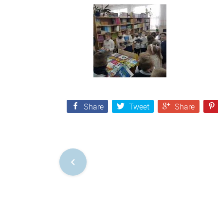
Share
Tweet
Share
Nawigacja
po
postach