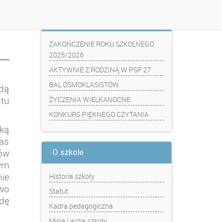
Z ostatniej chwili
ZAKOŃCZENIE ROKU SZKOLNEGO
2025/2026
AKTYWNIE Z RODZINĄ W PSP 27
BAL ÓSMOKLASISTÓW
ędą
tu
ŻYCZENIA WIELKANOCNE
KONKURS PIĘKNEGO CZYTANIA
eką
as
ów
O szkole
mym
nie
Historia szkoły
wo
Statut
dę
Kadra pedagogiczna
Misja i wizja szkoły