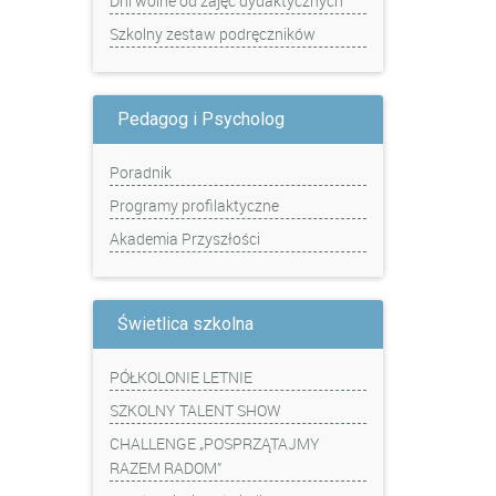
Dni wolne od zajęć dydaktycznych
Szkolny zestaw podręczników
Pedagog i Psycholog
Poradnik
Programy profilaktyczne
Akademia Przyszłości
Świetlica szkolna
PÓŁKOLONIE LETNIE
SZKOLNY TALENT SHOW
CHALLENGE „POSPRZĄTAJMY
RAZEM RADOM”