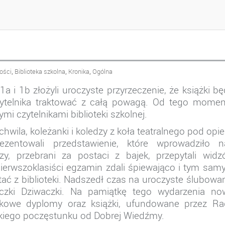
TELNIKA BIBLIOTEKI
,
,
,
ości
Biblioteka szkolna
Kronika
Ogólna
 i 1b złożyli uroczyste przyrzeczenie, że książki b
zytelnika traktować z całą powagą. Od tego momen
mi czytelnikami biblioteki szkolnej.
hwila, koleżanki i koledzy z koła teatralnego pod opi
ezentowali przedstawienie, które wprowadziło n
y, przebrani za postaci z bajek, przepytali widz
 Pierwszoklasiści egzamin zdali śpiewająco i tym sa
tać z biblioteki. Nadszedł czas na uroczyste ślubowa
czki Dziwaczki. Na pamiątkę tego wydarzenia no
ątkowe dyplomy oraz książki, ufundowane przez Ra
dkiego poczęstunku od Dobrej Wiedźmy.