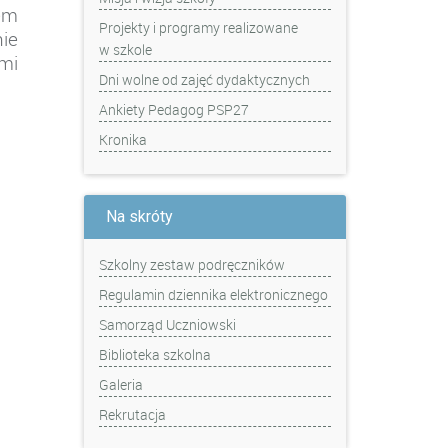
nem
Projekty i programy realizowane
ie
w szkole
ćmi
Dni wolne od zajęć dydaktycznych
Ankiety Pedagog PSP27
Kronika
Na skróty
Szkolny zestaw podręczników
Regulamin dziennika elektronicznego
Samorząd Uczniowski
Biblioteka szkolna
Galeria
Rekrutacja