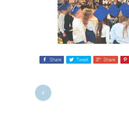
Share
Tweet
Share
Nawigacja
po
postach