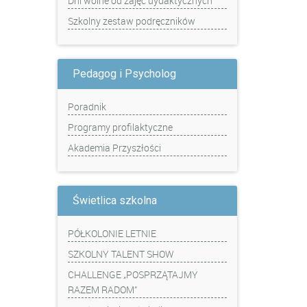
Dni wolne od zajęć dydaktycznych
Szkolny zestaw podręczników
Pedagog i Psycholog
Poradnik
Programy profilaktyczne
Akademia Przyszłości
Świetlica szkolna
PÓŁKOLONIE LETNIE
SZKOLNY TALENT SHOW
CHALLENGE „POSPRZĄTAJMY
RAZEM RADOM”