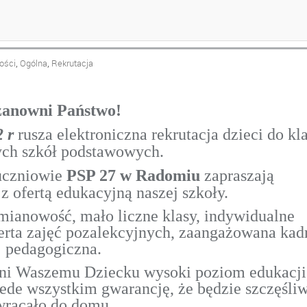
ASZEJ SZKOŁY
,
,
ości
Ogólna
Rekrutacja
zanowni Państwo!
 r
rusza elektroniczna rekrutacja dzieci do kl
ych szkół podstawowych.
 uczniowie
PSP 27 w Radomiu
zapraszają
z ofertą edukacyjną naszej szkoły.
mianowość, mało liczne klasy, indywidualne
ferta zajęć pozalekcyjnych, zaangażowana kad
pedagogiczna.
ni Waszemu Dziecku wysoki poziom edukacji
zede wszystkim gwarancję, że będzie szczęśli
wracało do domu.