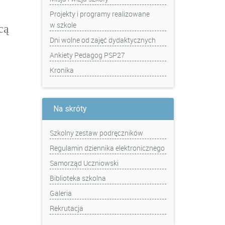
Projekty i programy realizowane
w szkole
cą
Dni wolne od zajęć dydaktycznych
Ankiety Pedagog PSP27
Kronika
Na skróty
Szkolny zestaw podręczników
Regulamin dziennika elektronicznego
Samorząd Uczniowski
Biblioteka szkolna
Galeria
Rekrutacja