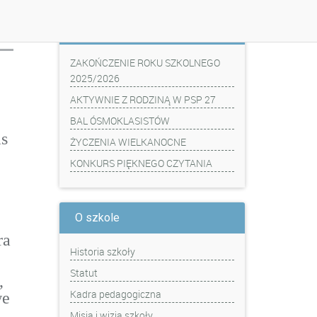
Z ostatniej chwili
ZAKOŃCZENIE ROKU SZKOLNEGO
2025/2026
AKTYWNIE Z RODZINĄ W PSP 27
BAL ÓSMOKLASISTÓW
as
ŻYCZENIA WIELKANOCNE
KONKURS PIĘKNEGO CZYTANIA
O szkole
ra
Historia szkoły
Statut
,
Kadra pedagogiczna
we
Misja i wizja szkoły