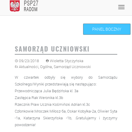
Skip
Toggl
to
navig
content
PANEL BOCZNY
SAMORZĄD UCZNIOWSKI
09/23/2018
Wioletta Styczyńska
,
,
Aktualności
Ogólna
Samorząd Uczniowski
W czwartek odbyły się wybory do Samorządu
Szkolnego/Wyniki przedstawiają się następująco:
Przewodnicząca Julia Będzińska kl. 3a
Zastępca Rak Weronika kl.3b
Rzecznik Praw Ucznia Kośmiński Adrian kl.3c
Członkowie:Mroczek Miłosz-5a, Oskar Kobyłka-2a, Oliwier Syta
-1a, Katarzyna Skierzyńska -1b, .Gratulujemy i życzymy
powodzenia!