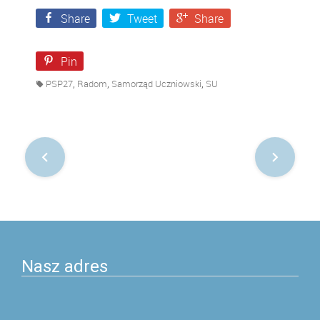
Share
Tweet
Share
Pin
,
,
,
PSP27
Radom
Samorząd Uczniowski
SU
Nawigacja
po
postach
Nasz adres