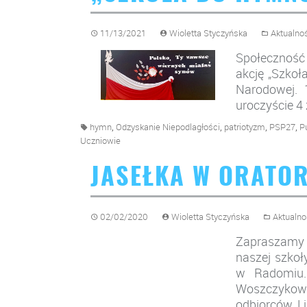
11/13/2021
Wioletta Styczyńska
Aktualno
Społeczność
akcję „Szkoł
Narodowej. 
uroczyście 
,
,
,
,
hymn
Odzyskanie Niepodlagłości
patriotyzm
PSP27
P
Uczniowie
JASEŁKA W ORATOR
02/02/2020
Wioletta Styczyńska
Aktualno
Zapraszamy d
naszej szkoł
w Radomiu. 
Woszczykowi
odbiorców. Li