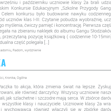
rześniu i październiku uczniowie klasy 2a brali udzi
skim Konkursie Edukacyjnym „Szkolne Przygody Gang
. Celem konkursu było budowanie nawyku codzienneg
ód uczniów klas I-III. Czytanie pobudza wyobraźnię, uc
o myślenia, ćwiczy pamięć i koncentrację. Pierwsza czę
egała na zbieraniu naklejek do albumu Gangu Słodziak
, przeczytaną pozycję książkową ( codziennie 10-15min
dualna część polegała […]
,
,
 Radomiu
Radom
wyróżnienie
KA
,
,
ści
Kronika
Ogólna
aczka to akcja, która zmienia świat na lepsze. Zysku
owani, ale również darczyńcy. Wszyscy uczniowie nasz
li, jak szlachetne i szczodre mają serca. W zbiórce dar
ł wszystkie klasy i nauczyciele. Uczniowie klasy 2a wr
 i wychowawcą również włączyli się w zbiórkę daró