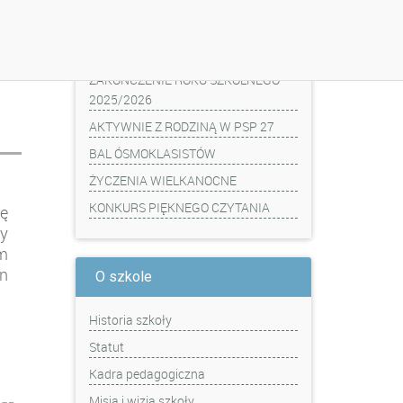
Z ostatniej chwili
ZAKOŃCZENIE ROKU SZKOLNEGO
2025/2026
AKTYWNIE Z RODZINĄ W PSP 27
BAL ÓSMOKLASISTÓW
ŻYCZENIA WIELKANOCNE
KONKURS PIĘKNEGO CZYTANIA
ę
y
am
on
O szkole
Historia szkoły
Statut
Kadra pedagogiczna
Misja i wizja szkoły