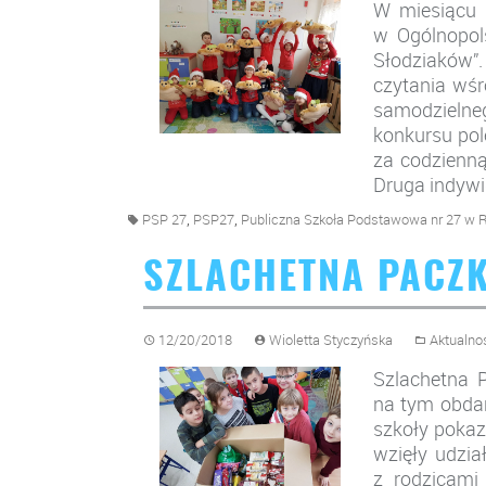
W miesiącu w
w Ogólnopol
Słodziaków”
czytania wśr
samodzielneg
konkursu pol
za codzienną
Druga indywi
,
,
PSP 27
PSP27
Publiczna Szkoła Podstawowa nr 27 w
SZLACHETNA PACZ
12/20/2018
Wioletta Styczyńska
Aktualno
Szlachetna P
na tym obdar
szkoły pokaza
wzięły udzia
z rodzicami