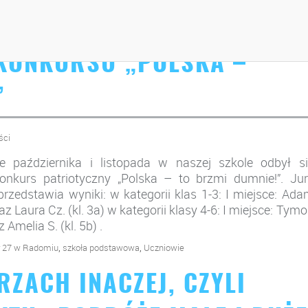
 KONKURSU „POLSKA –
”
ści
e października i listopada w naszej szkole odbył si
onkurs patriotyczny „Polska – to brzmi dumnie!”. Jur
przedstawia wyniki: w kategorii klas 1-3: I miejsce: Ad
raz Laura Cz. (kl. 3a) w kategorii klasy 4-6: I miejsce: Tym
z Amelia S. (kl. 5b) .
,
,
r 27 w Radomiu
szkoła podstawowa
Uczniowie
RZACH INACZEJ, CZYLI