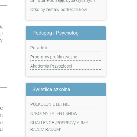
Dni wolne od zajęć dydaktycznych
Szkolny zestaw podręczników
ą
i
Pedagog i Psycholog
y
Poradnik
Programy profilaktyczne
Akademia Przyszłości
Świetlica szkolna
PÓŁKOLONIE LETNIE
e
SZKOLNY TALENT SHOW
ri
i
CHALLENGE „POSPRZĄTAJMY
u
RAZEM RADOM”