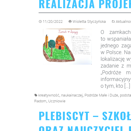
REALIZACJA PROJE
11/20/2022
Wioletta Styczyńska
Aktualno
O zamkach
to wspaniała
jednego zag
w Polsce. N
lokalizację 
zadanie z m
„Podróże m
informacyjn
o tym, kto […]
,
,
,
kreatywność
naukainaczej
Podróże Małe i Duże
podst
,
Radom
Uczniowie
PLEBISCYT – SZKO