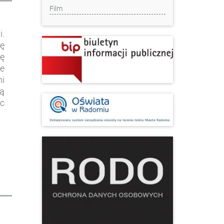
Film
i.
ę
ię
e
i
ą
ąc