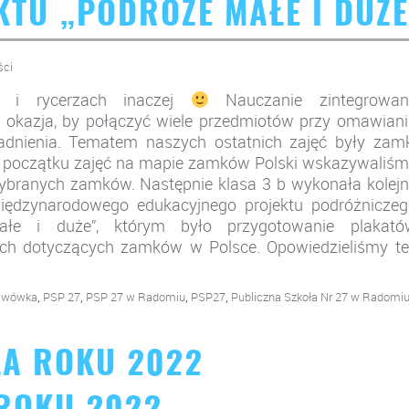
KTU „PODRÓŻE MAŁE I DUŻE
ści
 i rycerzach inaczej
Nauczanie zintegrowan
 okazja, by połączyć wiele przedmiotów przy omawiani
adnienia. Tematem naszych ostatnich zajęć były zamk
a początku zajęć na mapie zamków Polski wskazywaliśm
wybranych zamków. Następnie klasa 3 b wykonała kolej
iędzynarodowego edukacyjnego projektu podróżniczeg
ałe i duże”, którym było przygotowanie plakató
ych dotyczących zamków w Polsce. Opowiedzieliśmy te
,
,
,
,
awówka
PSP 27
PSP 27 w Radomiu
PSP27
Publiczna Szkoła Nr 27 w Radomi
ŁA ROKU 2022