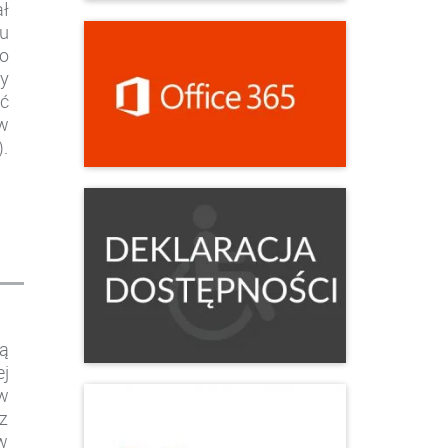
ał
u
o
zy
ść
ów
).
ją
ej
ów
az
w