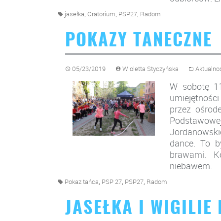
,
,
,
jasełka
Oratorium
PSP27
Radom
POKAZY TANECZNE
05/23/2019
Wioletta Styczyńska
Aktualno
W sobotę 11
umiejętno
przez ośrode
Podstawow
Jordanowski
dance. To b
brawami. K
niebawem.
,
,
,
Pokaz tańca
PSP 27
PSP27
Radom
JASEŁKA I WIGILIE