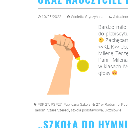
ORAZ NAUCZYCIEL
10/25/2022
Wioletta Styczyńska
Aktualno
Bardzo miło
do plebiscyt
Zachęcamy
>>KLIK<< Je
Milenę Tęczę
Pani Milen
w klasach IV
głosy
,
,
,
PSP 27
PSP27
Publiczna Szkoła Nr 27 w Radomiu
Pub
,
,
,
Radom
Szare Szeregi
szkoła podstawowa
Uczniowie
„SZKOŁA DO HYMN