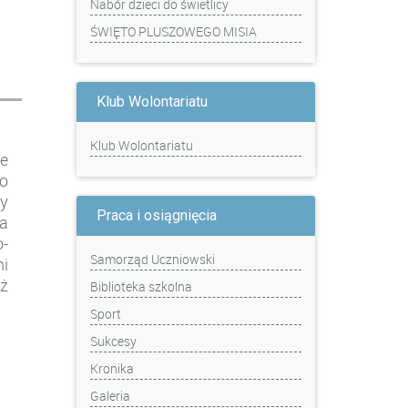
Nabór dzieci do świetlicy
ŚWIĘTO PLUSZOWEGO MISIA
Klub Wolontariatu
Klub Wolontariatu
e
o
ły
Praca i osiągnięcia
a
-
Samorząd Uczniowski
i
ż
Biblioteka szkolna
Sport
Sukcesy
Kronika
Galeria