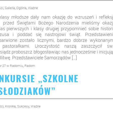
,
,
,
ści
Galeria
Ogólna
Ważne
klasy młodsze dały nam okazję do wzruszeń i refleksj
i przed Świętami Bożego Narodzenia mieliśmy okazj
as pierwszych i klasy drugiej przypomnieć sobie histor
zusa i poddać się nastrojowi świąt. Przedstawieni
barwione zostało licznymi, bardzo dobrze wykonanym
 pastorałkami. Uroczystość naszą zaszczycił sw
siądz proboszcz błogosławiąc nas jednocześnie i inicjuj
itwę. Przedstawiciele Samorządów […]
,
nr 27 w Radomiu
Radom
NKURSIE „SZKOLNE
SŁODZIAKÓW”
,
,
,
ści
Kronika
Sukcesy
Ważne