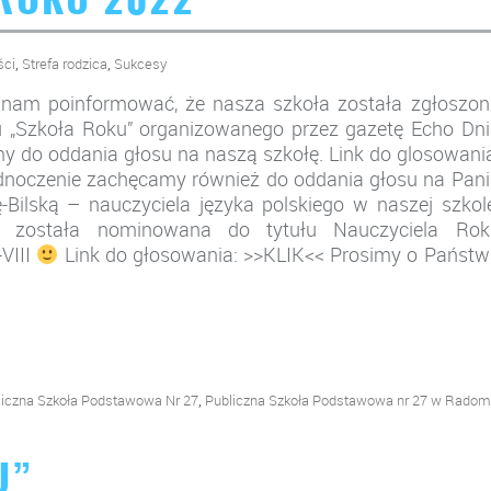
 ROKU 2022
,
,
ści
Strefa rodzica
Sukcesy
 nam poinformować, że nasza szkoła została zgłoszon
u „Szkoła Roku” organizowanego przez gazetę Echo Dni
 do oddania głosu na naszą szkołę. Link do glosowania
dnoczenie zachęcamy również do oddania głosu na Pani
-Bilską – nauczyciela języka polskiego w naszej szkol
a została nominowana do tytułu Nauczyciela Rok
-VIII
Link do głosowania: >>KLIK<< Prosimy o Państw
,
liczna Szkoła Podstawowa Nr 27
Publiczna Szkoła Podstawowa nr 27 w Radom
U”