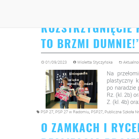
ROZSTRZYGNIĘCIE
TO BRZMI DUMNIE!
01/09/2023
Wioletta Styczyńska
Aktualno
Na przełomi
plastyczny k
po naradzie 
Rz. (kl. 2b) o
Z. (kl. 4b) ora
,
,
,
PSP 27
PSP 27 w Radomiu
PSP27
Publiczna Szkoła N
O ZAMKACH I RYCE