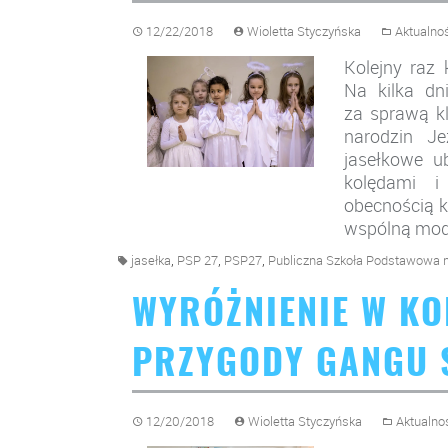
12/22/2018
Wioletta Styczyńska
Aktualno
Kolejny raz 
Na kilka dn
za sprawą kl
narodzin Je
jasełkowe u
kolędami i
obecnością k
wspólną modl
,
,
,
jasełka
PSP 27
PSP27
Publiczna Szkoła Podstawowa 
WYRÓŻNIENIE W KO
PRZYGODY GANGU 
12/20/2018
Wioletta Styczyńska
Aktualno