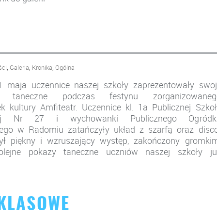
,
,
,
ści
Galeria
Kronika
Ogólna
 maja uczennice naszej szkoły zaprezentowały swoj
ści taneczne podczas festynu zorganizowaneg
k kultury Amfiteatr. Uczennice kl. 1a Publicznej Szko
ej Nr 27 i wychowanki Publicznego Ogródk
ego w Radomiu zatańczyły układ z szarfą oraz disco
ył piękny i wzruszający występ, zakończony gromkim
olejne pokazy taneczne uczniów naszej szkoły ju
 KLASOWE