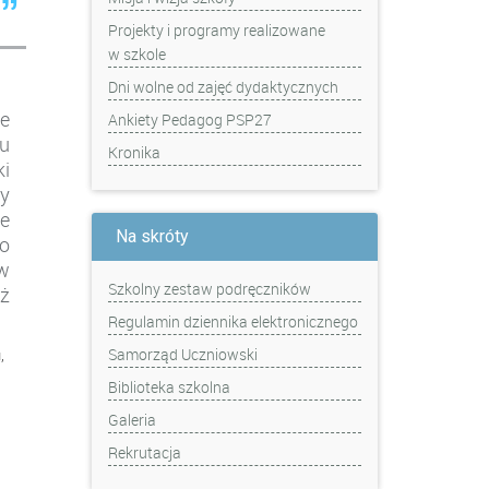
”
Projekty i programy realizowane
w szkole
Dni wolne od zajęć dydaktycznych
e
Ankiety Pedagog PSP27
u
Kronika
i
y
ne
Na skróty
o
w
Szkolny zestaw podręczników
ż
Regulamin dziennika elektronicznego
Samorząd Uczniowski
,
u
Biblioteka szkolna
Galeria
Rekrutacja