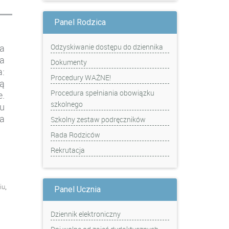
Panel Rodzica
Odzyskiwanie dostępu do dziennika
a
a
Dokumenty
:
Procedury WAŻNE!
ą
Procedura spełniania obowiązku
e.
szkolnego
u
a
Szkolny zestaw podręczników
Rada Rodziców
Rekrutacja
,
iu
Panel Ucznia
Dziennik elektroniczny