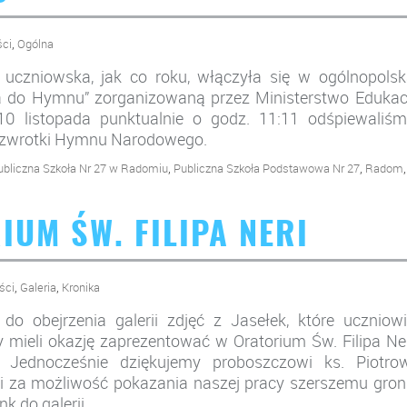
,
ści
Ogólna
 uczniowska, jak co roku, włączyła się w ogólnopolsk
a do Hymnu” zorganizowaną przez Ministerstwo Edukacj
10 listopada punktualnie o godz. 11:11 odśpiewaliśm
4 zwrotki Hymnu Narodowego.
,
,
,
ubliczna Szkoła Nr 27 w Radomiu
Publiczna Szkoła Podstawowa Nr 27
Radom
IUM ŚW. FILIPA NERI
,
,
ści
Galeria
Kronika
o obejrzenia galerii zdjęć z Jasełek, które uczniowi
y mieli okazję zaprezentować w Oratorium Św. Filipa Ne
Jednocześnie dziękujemy proboszczowi ks. Piotrow
 za możliwość pokazania naszej pracy szerszemu gron
nk do galerii