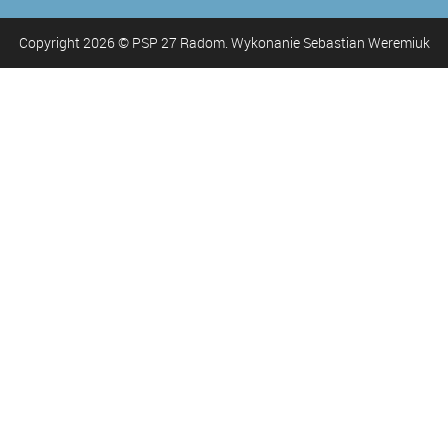
Copyright
2026
© PSP 27 Radom. Wykonanie Sebastian Weremiuk