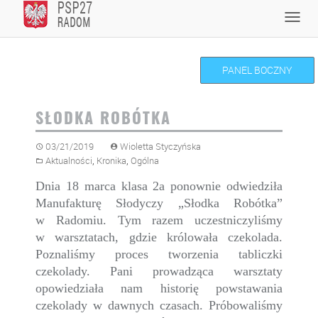
Skip
Toggl
to
navig
content
PANEL BOCZNY
SŁODKA ROBÓTKA
03/21/2019
Wioletta Styczyńska
,
,
Aktualności
Kronika
Ogólna
Dnia 18 marca klasa 2a ponownie odwiedziła
Manufakturę Słodyczy „Słodka Robótka”
w Radomiu. Tym razem uczestniczyliśmy
w warsztatach, gdzie królowała czekolada.
Poznaliśmy proces tworzenia tabliczki
czekolady. Pani prowadząca warsztaty
opowiedziała nam historię powstawania
czekolady w dawnych czasach. Próbowaliśmy