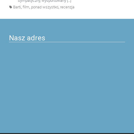
sympatyczny, wysportowany […]
,
,
,
Barti
film
ponad wszystko
recenzja
Nasz adres