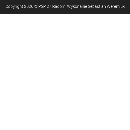
Copyright
2026
© PSP 27 Radom. Wykonanie Sebastian Weremiuk