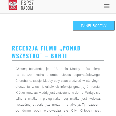
Skip
Toggl
to
navig
content
PANEL BOCZNY
RECENZJA FILMU „PONAD
WSZYSTKO” – BARTI
Główną bohaterką jest 18 letnia Maddy, która cierpi
na bardzo rzadką chorobę układu odpornościowego.
Choroba nakazuje Maddy cały czas siedzieć w sterylnym
otoczeniu, więc jakakolwiek infekcja grozi jej śmiercią.
Krótko mówiąc Maddy jest uwięziona w domu. Widuje się
tylko z matką i pielęgniarką. Jej matka jest wdową,
wcześniej straciła już męża i ma tylko ją. Tymczasem
do domu obok wprowadza się Olly. Chłopak jest